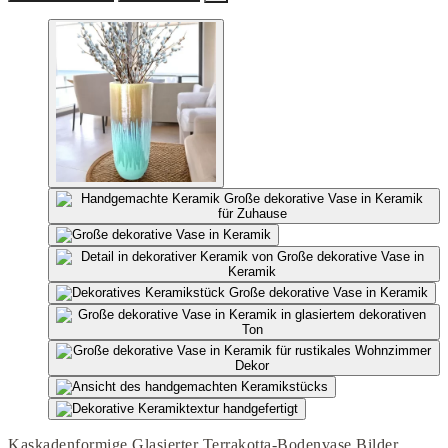
Kaskadenformige Glasierter Terrakotta-Bodenvase Bilder