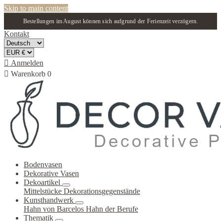
Skip to main content
Bestellungen im August können sich aufgrund der Ferienzeit verzögern.
Kontakt

Anmelden

Warenkorb
0
Bodenvasen
Dekorative Vasen
Dekoartikel
Mittelstücke
Dekorationsgegenstände
Kunsthandwerk
Hahn von Barcelos
Hahn der Berufe
Thematik