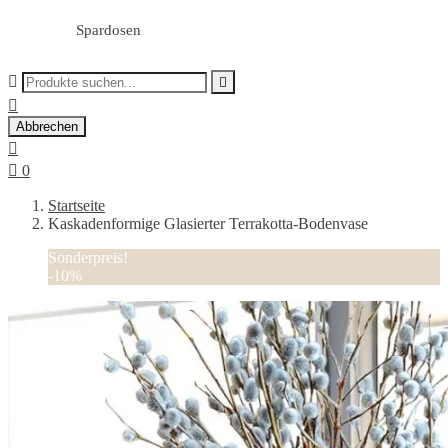
Spardosen



Abbrechen


0
Startseite
Kaskadenformige Glasierter Terrakotta-Bodenvase
Sonderpreis!
-10%