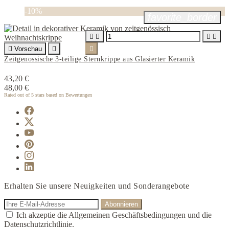
-10%
favorite_border





Vorschau


Zeitgenossische 3-teilige Sternkrippe aus Glasierter Keramik
43,20 €
48,00 €
Rated
out of 5 stars based on
Bewertungen
Erhalten Sie unsere Neuigkeiten und Sonderangebote
Ich akzeptie die Allgemeinen Geschäftsbedingungen und die
Datenschutzrichtlinie.