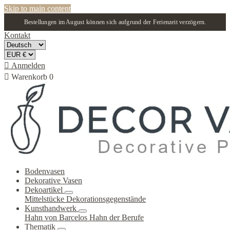
Skip to main content
Bestellungen im August können sich aufgrund der Ferienzeit verzögern.
Kontakt

Anmelden

Warenkorb
0
Bodenvasen
Dekorative Vasen
Dekoartikel
Mittelstücke
Dekorationsgegenstände
Kunsthandwerk
Hahn von Barcelos
Hahn der Berufe
Thematik