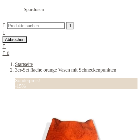
Spardosen



Abbrechen


0
Startseite
3er-Set flache orange Vasen mit Schneckenpunkten
Sonderpreis!
-15%