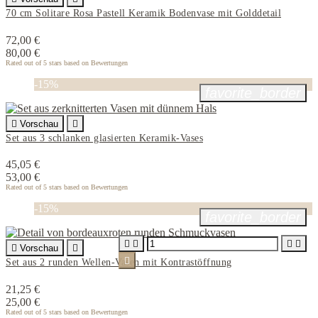
70 cm Solitare Rosa Pastell Keramik Bodenvase mit Golddetail
72,00 €
80,00 €
Rated
out of 5 stars based on
Bewertungen
-15%
favorite_border

Vorschau

Set aus 3 schlanken glasierten Keramik-Vases
45,05 €
53,00 €
Rated
out of 5 stars based on
Bewertungen
-15%
favorite_border





Vorschau


Set aus 2 runden Wellen-Vasen mit Kontrastöffnung
21,25 €
25,00 €
Rated
out of 5 stars based on
Bewertungen