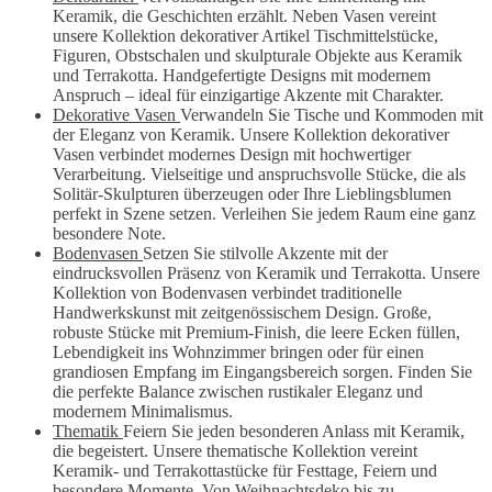
Keramik, die Geschichten erzählt. Neben Vasen vereint
unsere Kollektion dekorativer Artikel Tischmittelstücke,
Figuren, Obstschalen und skulpturale Objekte aus Keramik
und Terrakotta. Handgefertigte Designs mit modernem
Anspruch – ideal für einzigartige Akzente mit Charakter.
Dekorative Vasen
Verwandeln Sie Tische und Kommoden mit
der Eleganz von Keramik. Unsere Kollektion dekorativer
Vasen verbindet modernes Design mit hochwertiger
Verarbeitung. Vielseitige und anspruchsvolle Stücke, die als
Solitär-Skulpturen überzeugen oder Ihre Lieblingsblumen
perfekt in Szene setzen. Verleihen Sie jedem Raum eine ganz
besondere Note.
Bodenvasen
Setzen Sie stilvolle Akzente mit der
eindrucksvollen Präsenz von Keramik und Terrakotta. Unsere
Kollektion von Bodenvasen verbindet traditionelle
Handwerkskunst mit zeitgenössischem Design. Große,
robuste Stücke mit Premium-Finish, die leere Ecken füllen,
Lebendigkeit ins Wohnzimmer bringen oder für einen
grandiosen Empfang im Eingangsbereich sorgen. Finden Sie
die perfekte Balance zwischen rustikaler Eleganz und
modernem Minimalismus.
Thematik
Feiern Sie jeden besonderen Anlass mit Keramik,
die begeistert. Unsere thematische Kollektion vereint
Keramik- und Terrakottastücke für Festtage, Feiern und
besondere Momente. Von Weihnachtsdeko bis zu