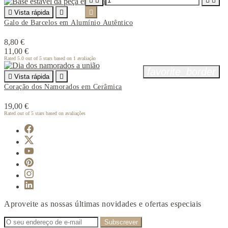





Vista rápida


Galo de Barcelos em Alumínio Autêntico
8,80 €
11,00 €
Rated
5.0
out of 5 stars based on
1
avaliação
favorite_border

Vista rápida

Coração dos Namorados em Cerâmica
19,00 €
Rated
out of 5 stars based on
avaliações
Aproveite as nossas últimas novidades e ofertas especiais