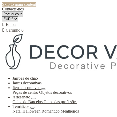
Skip to main content
Contacte-nos

Entrar

Carrinho
0
Jarrões de chão
Jarras decorativas
Itens decorativos
Peças de centro
Objetos decorativos
Artesanato
Galos de Barcelos
Galos das profissões
Temáticos
Natal
Halloween
Romantico
Mealheiros