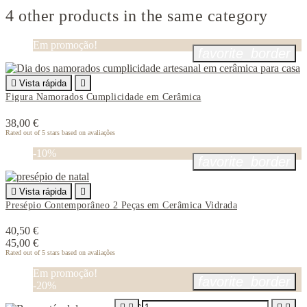
4 other products in the same category
Em promoção!
favorite_border

Vista rápida

Figura Namorados Cumplicidade em Cerâmica
38,00 €
Rated
out of 5 stars based on
avaliações
-10%
favorite_border

Vista rápida

Presépio Contemporâneo 2 Peças em Cerâmica Vidrada
40,50 €
45,00 €
Rated
out of 5 stars based on
avaliações
Em promoção!
favorite_border
-20%