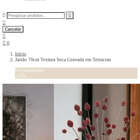



Cancelar


0
Início
Jarrão 70cm Textura Seca Gravada em Terracota
Em promoção!
-15%