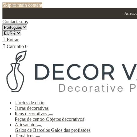
Skip to main content
As enco
Contacte-nos

Entrar

Carrinho
0
Jarrões de chão
Jarras decorativas
Itens decorativos
Peças de centro
Objetos decorativos
Artesanato
Galos de Barcelos
Galos das profissões
Temáticos