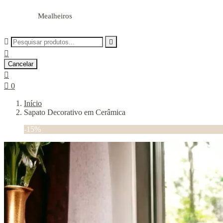
Mealheiros



Cancelar


0
Início
Sapato Decorativo em Cerâmica
-15%