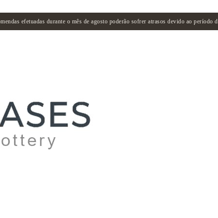
mendas efetuadas durante o mês de agosto poderão sofrer atrasos devido ao período de