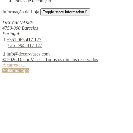
Ideias de decoração
Informação da Loja
Toggle store information

DECOR VASES
4750-000 Barcelos
Portugal

+351 965 417 127
/ 351 965 417 127

info@decor-vases.com
© 2026 Decor Vases - Todos os direitos reservados
A carregar...
Voltar ao topo