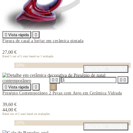

Vista rápida

Figura de casal a beijar em cerâmica pintada
27,00 €
Rated
5
out of 5 stars based on
1
avaliação
-10%
favorite_border





Vista rápida


Presépio Contemporâneo 2 Peças com Anjo em Cerâmica Vidrada
39,60 €
44,00 €
Rated
out of 5 stars based on
avaliações
-10%
favorite_border