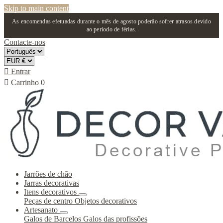
Skip to main content
As encomendas efetuadas durante o mês de agosto poderão sofrer atrasos devido
ao período de férias.
Contacte-nos

Entrar

Carrinho
0
Jarrões de chão
Jarras decorativas
Itens decorativos
Peças de centro
Objetos decorativos
Artesanato
Galos de Barcelos
Galos das profissões