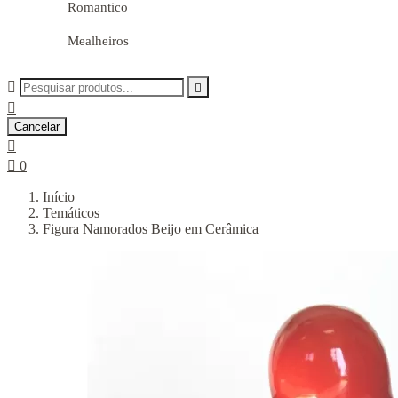
Romantico
Mealheiros



Cancelar


0
Início
Temáticos
Figura Namorados Beijo em Cerâmica