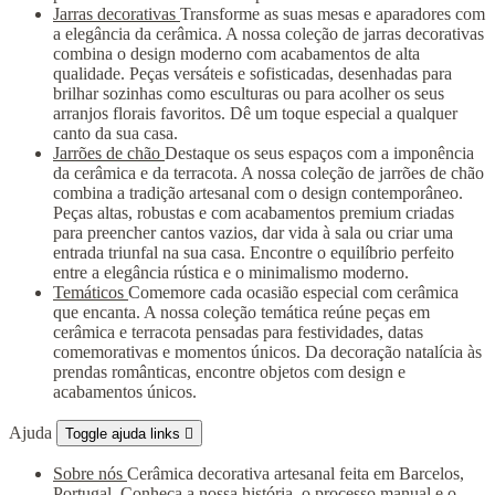
Jarras decorativas
Transforme as suas mesas e aparadores com
a elegância da cerâmica. A nossa coleção de jarras decorativas
combina o design moderno com acabamentos de alta
qualidade. Peças versáteis e sofisticadas, desenhadas para
brilhar sozinhas como esculturas ou para acolher os seus
arranjos florais favoritos. Dê um toque especial a qualquer
canto da sua casa.
Jarrões de chão
Destaque os seus espaços com a imponência
da cerâmica e da terracota. A nossa coleção de jarrões de chão
combina a tradição artesanal com o design contemporâneo.
Peças altas, robustas e com acabamentos premium criadas
para preencher cantos vazios, dar vida à sala ou criar uma
entrada triunfal na sua casa. Encontre o equilíbrio perfeito
entre a elegância rústica e o minimalismo moderno.
Temáticos
Comemore cada ocasião especial com cerâmica
que encanta. A nossa coleção temática reúne peças em
cerâmica e terracota pensadas para festividades, datas
comemorativas e momentos únicos. Da decoração natalícia às
prendas românticas, encontre objetos com design e
acabamentos únicos.
Ajuda
Toggle ajuda links

Sobre nós
Cerâmica decorativa artesanal feita em Barcelos,
Portugal. Conheça a nossa história, o processo manual e o