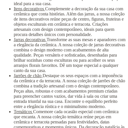
ideal para a sua casa.
Itens decorativos
Complemente a decoração da sua casa com
cerâmica que conta histórias. Além das jarras, a nossa coleção
de itens decorativos reúne peças de centro, figuras, fruteiras e
objetos esculturais em cerâmica e terracota. Criações
artesanais com design contemporâneo, ideais para quem
procura detalhes únicos com personalidade.
Jarras decorativas
Transforme as suas mesas e aparadores com
a elegância da cerâmica. A nossa coleção de jarras decorativas
combina o design moderno com acabamentos de alta
qualidade. Peças versáteis e sofisticadas, desenhadas para
brilhar sozinhas como esculturas ou para acolher os seus
arranjos florais favoritos. Dê um toque especial a qualquer
canto da sua casa.
Jarrões de chão
Destaque os seus espaços com a imponência
da cerâmica e da terracota. A nossa coleção de jarrões de chão
combina a tradição artesanal com o design contemporâneo.
Peças altas, robustas e com acabamentos premium criadas
para preencher cantos vazios, dar vida à sala ou criar uma
entrada triunfal na sua casa. Encontre o equilíbrio perfeito
entre a elegância rústica e o minimalismo moderno.
Temáticos
Comemore cada ocasião especial com cerâmica
que encanta. A nossa coleção temática reúne peças em
cerâmica e terracota pensadas para festividades, datas
comemorativas e momentos únicos. Da decoração natalícia às