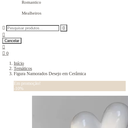
Romantico
Mealheiros



Cancelar


0
Início
Temáticos
Figura Namorados Desejo em Cerâmica
Em promoção!
-10%