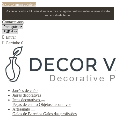
Skip to main content
As encomendas efetuadas durante o mês de agosto poderão sofrer atrasos devido
ao período de férias.
Contacte-nos

Entrar

Carrinho
0
Jarrões de chão
Jarras decorativas
Itens decorativos
Peças de centro
Objetos decorativos
Artesanato
Galos de Barcelos
Galos das profissões