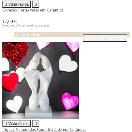

Vista rápida

Coração Porta-Velas em Cerâmica
17,00 €
Rated
out of 5 stars based on
avaliações
Em promoção!
favorite_border

Vista rápida

Figura Namorados Cumplicidade em Cerâmica