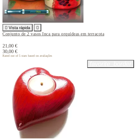

Vista rápida

Conjunto de 2 vasos Inca para orquídeas em terracota
21,00 €
30,00 €
Rated
out of 5 stars based on
avaliações
favorite_border