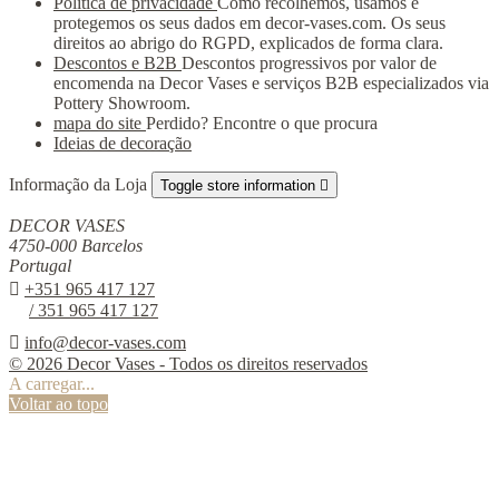
Política de privacidade
Como recolhemos, usamos e
protegemos os seus dados em decor-vases.com. Os seus
direitos ao abrigo do RGPD, explicados de forma clara.
Descontos e B2B
Descontos progressivos por valor de
encomenda na Decor Vases e serviços B2B especializados via
Pottery Showroom.
mapa do site
Perdido? Encontre o que procura
Ideias de decoração
Informação da Loja
Toggle store information

DECOR VASES
4750-000 Barcelos
Portugal

+351 965 417 127
/ 351 965 417 127

info@decor-vases.com
© 2026 Decor Vases - Todos os direitos reservados
A carregar...
Voltar ao topo