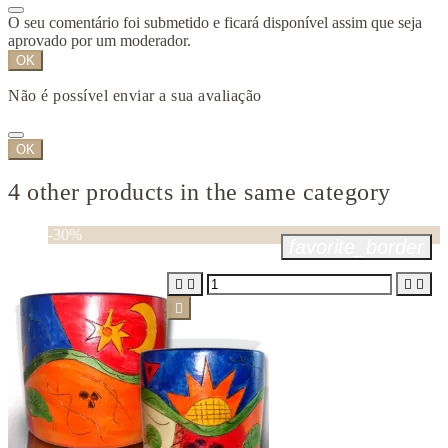
O seu comentário foi submetido e ficará disponível assim que seja
aprovado por um moderador.
OK
Não é possível enviar a sua avaliação
OK
4 other products in the same category
-30%
favorite_border




