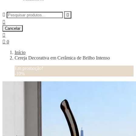



Cancelar


0
Início
Cereja Decorativa em Cerâmica de Brilho Intenso
Em promoção!
-10%