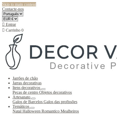
Skip to main content
Contacte-nos

Entrar

Carrinho
0
Jarrões de chão
Jarras decorativas
Itens decorativos
Peças de centro
Objetos decorativos
Artesanato
Galos de Barcelos
Galos das profissões
Temáticos
Natal
Halloween
Romantico
Mealheiros