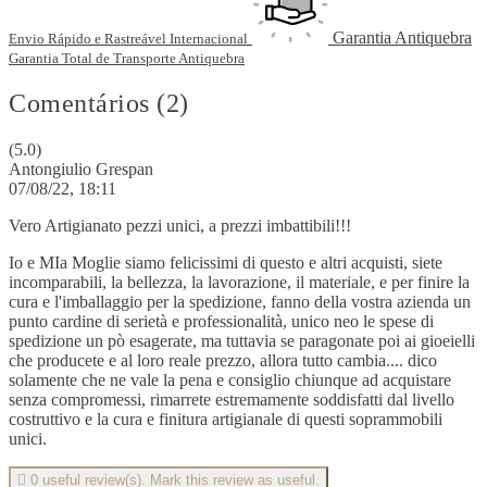
Garantia Antiquebra
Envio Rápido e Rastreável Internacional
Garantia Total de Transporte Antiquebra
Comentários (2)
(5.0)
Antongiulio Grespan
07/08/22, 18:11
Vero Artigianato pezzi unici, a prezzi imbattibili!!!
Io e MIa Moglie siamo felicissimi di questo e altri acquisti, siete
incomparabili, la bellezza, la lavorazione, il materiale, e per finire la
cura e l'imballaggio per la spedizione, fanno della vostra azienda un
punto cardine di serietà e professionalità, unico neo le spese di
spedizione un pò esagerate, ma tuttavia se paragonate poi ai gioeielli
che producete e al loro reale prezzo, allora tutto cambia.... dico
solamente che ne vale la pena e consiglio chiunque ad acquistare
senza compromessi, rimarrete estremamente soddisfatti dal livello
costruttivo e la cura e finitura artigianale di questi soprammobili
unici.

0
useful review(s). Mark this review as useful.