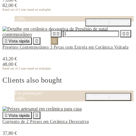
82,00 €
Rated
out of 5 stars based on
avaliações
-10%
favorite_border





Vista rápida


Presépio Contemporâneo 3 Peças com Estrela em Cerâmica Vidrada
43,20 €
48,00 €
Rated
out of 5 stars based on
avaliações
Clients also bought
Em promoção!
favorite_border
-10%

Vista rápida

Conjunto de 2 Peixes em Cerâmica Decorativa
37,80 €