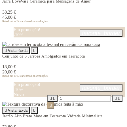
Jarra LoveVase Cerâmica para Mensagens de Amor
38,25 €
45,00 €
Rated
out of 5 stars based on
avaliações
Em promoção!
favorite_border
-10%

Vista rápida

Conjunto de 3 Jarrões Amolgados em Terracota
18,00 €
20,00 €
Rated
out of 5 stars based on
avaliações
Em promoção!
favorite_border
-10%
Novo






Vista rápida

Jarrão Alto Preto Mate em Terracota Vidrada Mínimalista
73,80 €