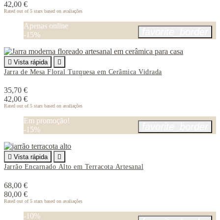
42,00 €
Rated
out of 5 stars based on
avaliações
Apenas online
favorite_border
-15%

Vista rápida

Jarra de Mesa Floral Turquesa em Cerâmica Vidrada
35,70 €
42,00 €
Rated
out of 5 stars based on
avaliações
Em promoção!
favorite_border
-15%

Vista rápida

Jarrão Encarnado Alto em Terracota Artesanal
68,00 €
80,00 €
Rated
out of 5 stars based on
avaliações
-10%