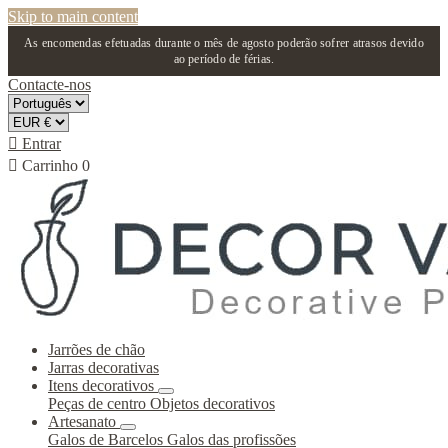
Skip to main content
As encomendas efetuadas durante o mês de agosto poderão sofrer atrasos devido
ao período de férias.
Contacte-nos

Entrar

Carrinho
0
Jarrões de chão
Jarras decorativas
Itens decorativos
Peças de centro
Objetos decorativos
Artesanato
Galos de Barcelos
Galos das profissões