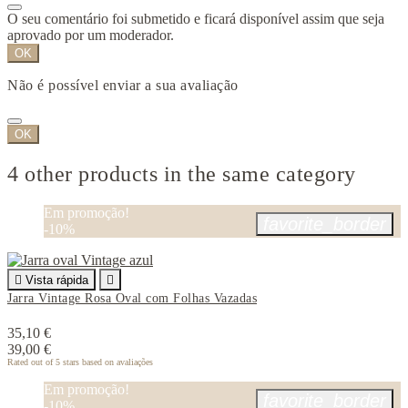
O seu comentário foi submetido e ficará disponível assim que seja
aprovado por um moderador.
OK
Não é possível enviar a sua avaliação
OK
4 other products in the same category
Em promoção!
favorite_border
-10%

Vista rápida

Jarra Vintage Rosa Oval com Folhas Vazadas
35,10 €
39,00 €
Rated
out of 5 stars based on
avaliações
Em promoção!
favorite_border
-10%