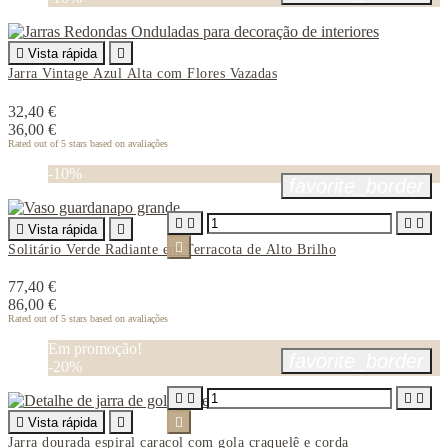

Vista rápida

Jarra Vintage Azul Alta com Flores Vazadas
32,40 €
36,00 €
Rated
out of 5 stars based on
avaliações
-10%
favorite_border





Vista rápida


Solitário Verde Radiante em Terracota de Alto Brilho
77,40 €
86,00 €
Rated
out of 5 stars based on
avaliações
Em promoção!
favorite_border
-20%





Vista rápida


Jarra dourada espiral caracol com gola craquelê e corda