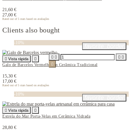
21,60 €
27,00 €
Rated
out of 5 stars based on
avaliações
Clients also bought
-10%
favorite_border





Vista rápida


Galo de Barcelos Vermelho em Cerâmica Tradicional
15,30 €
17,00 €
Rated
out of 5 stars based on
avaliações
-10%
favorite_border

Vista rápida

Estrela do Mar Porta-Velas em Cerâmica Vidrada
28,80 €