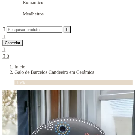
Romantico
Mealheiros



Cancelar


0
Início
Galo de Barcelos Candeeiro em Cerâmica
-15%