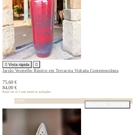

Vista rápida

Jarrão Vermelho Rústico em Terracota Vidrada Contemporânea
75,60 €
84,00 €
Rated
out of 5 stars based on
avaliações
-10%
favorite_border