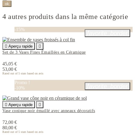
ok
4 autres produits dans la même catégorie
-15%
favorite_border

Aperçu rapide

Set de 3 Vases Fines Émaillées en Céramique
45,05 €
53,00 €
Rated
out of 5 stars based on
avis
Promo !
favorite_border
-10%

Aperçu rapide

Vase conique noir émaillé avec anneaux décoratifs
72,00 €
80,00 €
Rated
out of 5 stars based on
avis