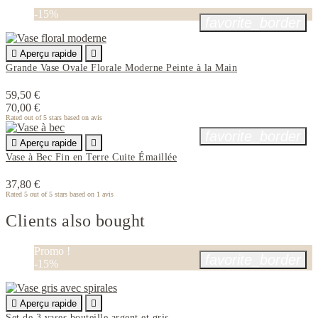
-15%
favorite_border

Aperçu rapide

Grande Vase Ovale Florale Moderne Peinte à la Main
59,50 €
70,00 €
Rated
out of 5 stars based on
avis
favorite_border

Aperçu rapide

Vase à Bec Fin en Terre Cuite Émaillée
37,80 €
Rated
5
out of 5 stars based on
1
avis
Clients also bought
Promo !
favorite_border
-15%

Aperçu rapide

Set de 3 vases bouteille argent et gris