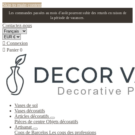
Skip to main content
Les commandes passées au mois d’août pourront subir des retards en raison de
la période de vacances.
Contactez-nous

Connexion

Panier
0
Vases de sol
Vases décoratifs
Articles décoratifs
Pièces de centre
Objets décoratifs
Artisanat
Coqs de Barcelos
Les coqs des professions