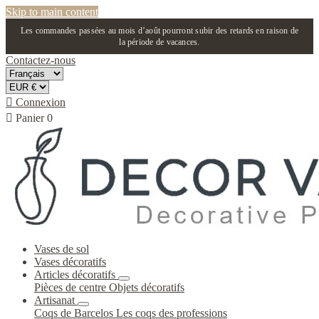
Skip to main content
Les commandes passées au mois d’août pourront subir des retards en raison de
la période de vacances.
Contactez-nous

Connexion

Panier
0
Vases de sol
Vases décoratifs
Articles décoratifs
Pièces de centre
Objets décoratifs
Artisanat
Coqs de Barcelos
Les coqs des professions