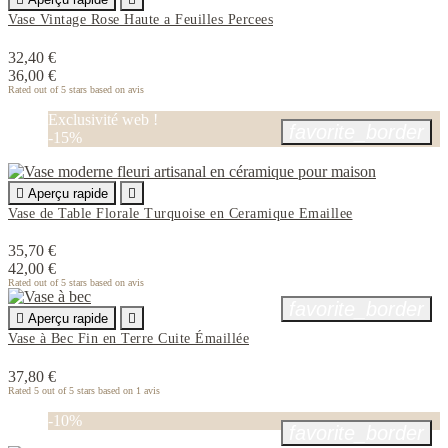
Vase Vintage Rose Haute a Feuilles Percees
32,40 €
36,00 €
Rated
out of 5 stars based on
avis
Exclusivité web !
favorite_border
-15%

Aperçu rapide

Vase de Table Florale Turquoise en Ceramique Emaillee
35,70 €
42,00 €
Rated
out of 5 stars based on
avis
favorite_border

Aperçu rapide

Vase à Bec Fin en Terre Cuite Émaillée
37,80 €
Rated
5
out of 5 stars based on
1
avis
-10%
favorite_border