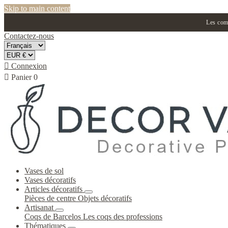
Skip to main content
Les comm
Contactez-nous

Connexion

Panier
0
Vases de sol
Vases décoratifs
Articles décoratifs
Pièces de centre
Objets décoratifs
Artisanat
Coqs de Barcelos
Les coqs des professions
Thématiques