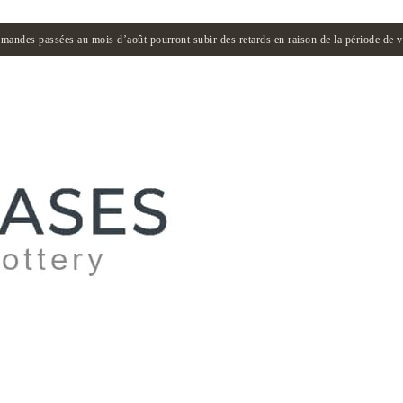
andes passées au mois d’août pourront subir des retards en raison de la période de 