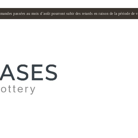
andes passées au mois d’août pourront subir des retards en raison de la période de 