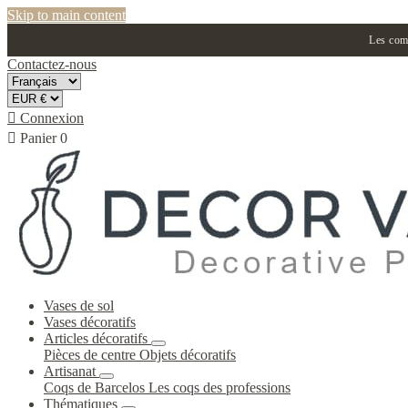
Skip to main content
Les comm
Contactez-nous

Connexion

Panier
0
Vases de sol
Vases décoratifs
Articles décoratifs
Pièces de centre
Objets décoratifs
Artisanat
Coqs de Barcelos
Les coqs des professions
Thématiques