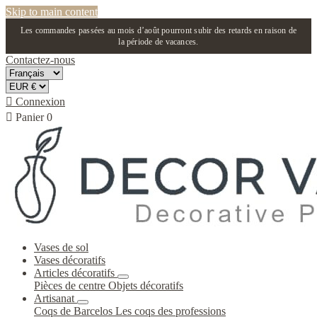
Skip to main content
Les commandes passées au mois d’août pourront subir des retards en raison de
la période de vacances.
Contactez-nous

Connexion

Panier
0
Vases de sol
Vases décoratifs
Articles décoratifs
Pièces de centre
Objets décoratifs
Artisanat
Coqs de Barcelos
Les coqs des professions