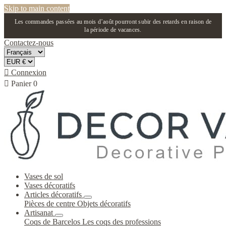
Skip to main content
Les commandes passées au mois d’août pourront subir des retards en raison de
la période de vacances.
Contactez-nous

Connexion

Panier
0
Vases de sol
Vases décoratifs
Articles décoratifs
Pièces de centre
Objets décoratifs
Artisanat
Coqs de Barcelos
Les coqs des professions