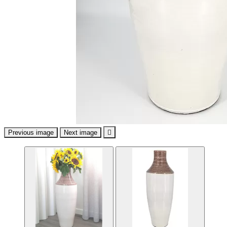
Previous image
Next image
