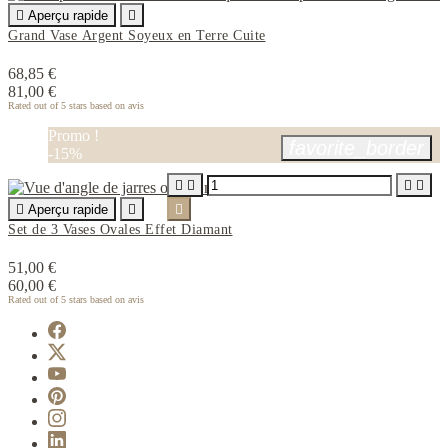

Aperçu rapide

Grand Vase Argent Soyeux en Terre Cuite
68,85 €
81,00 €
Rated
out of 5 stars based on
avis
Promo !
favorite_border
-15%





Aperçu rapide


Set de 3 Vases Ovales Effet Diamant
51,00 €
60,00 €
Rated
out of 5 stars based on
avis