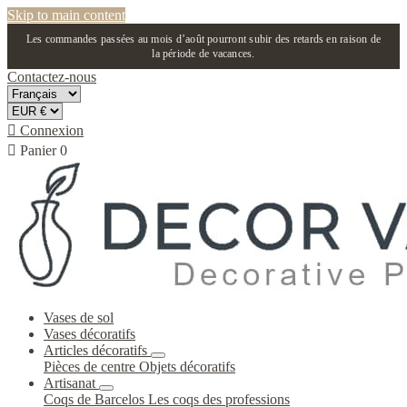
Skip to main content
Les commandes passées au mois d’août pourront subir des retards en raison de
la période de vacances.
Contactez-nous

Connexion

Panier
0
Vases de sol
Vases décoratifs
Articles décoratifs
Pièces de centre
Objets décoratifs
Artisanat
Coqs de Barcelos
Les coqs des professions