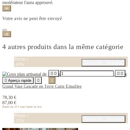
modérateur l'aura approuvé.
ok
Votre avis ne peut être envoyé
ok
4 autres produits dans la même catégorie
Promo !
favorite_border
-10%





Aperçu rapide


Grand Vase Cascade en Terre Cuite Emaillee
78,30 €
87,00 €
Rated
out of 5 stars based on
avis
Promo !
favorite_border
-15%