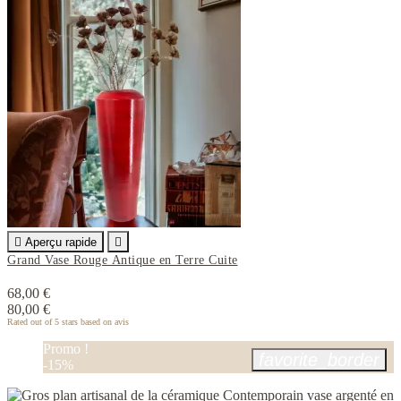

Aperçu rapide

Grand Vase Rouge Antique en Terre Cuite
68,00 €
80,00 €
Rated
out of 5 stars based on
avis
Promo !
favorite_border
-15%