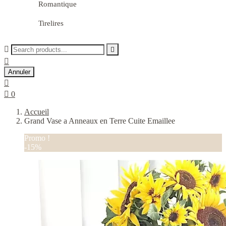
Romantique
Tirelires



Annuler


0
Accueil
Grand Vase a Anneaux en Terre Cuite Emaillee
Promo !
-15%