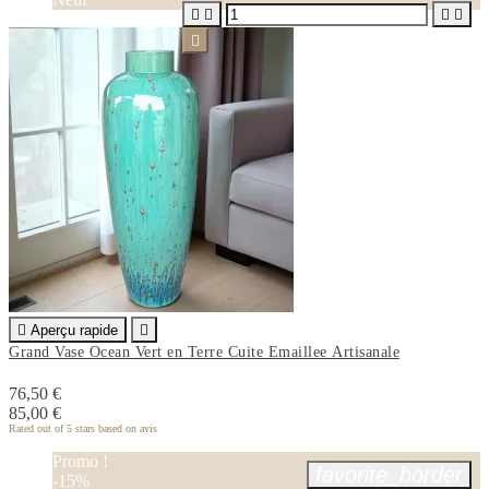






Aperçu rapide

Grand Vase Ocean Vert en Terre Cuite Emaillee Artisanale
76,50 €
85,00 €
Rated
out of 5 stars based on
avis
Promo !
favorite_border
-15%