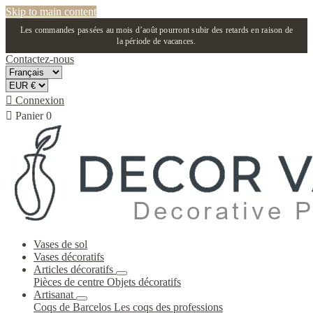
Skip to main content
Les commandes passées au mois d’août pourront subir des retards en raison de
la période de vacances.
Contactez-nous

Connexion

Panier
0
Vases de sol
Vases décoratifs
Articles décoratifs
Pièces de centre
Objets décoratifs
Artisanat
Coqs de Barcelos
Les coqs des professions