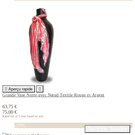

Aperçu rapide

Grande Vase Noire avec Nœud Textile Rouge et Argent
63,75 €
75,00 €
Rated
out of 5 stars based on
avis
-10%
favorite_border