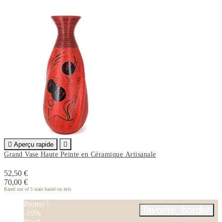

Aperçu rapide

Grand Vase Haute Peinte en Céramique Artisanale
52,50 €
70,00 €
Rated
out of 5 stars based on
avis
Promo !
favorite_border
-10%
Neuf