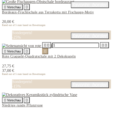
favorite_border

Vorschau

Bordeaux-Fruchtschale aus Terrakotta mit Fischauge-Motiv
20,00 €
Rated
out of 5 stars based on
Bewertungen
Sonderpreis!
favorite_border
-25%





Vorschau


Rote Craquelé-Quadratschale mit 2 Dekokugeln
27,75 €
37,00 €
Rated
out of 5 stars based on
Bewertungen
Sonderpreis!
favorite_border
-15%

Vorschau

Niedrige runde Pflanzvase