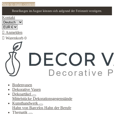
Skip to main content
Bestellungen im August können sich aufgrund der Ferienzeit verzögern.
Kontakt

Anmelden

Warenkorb
0
Bodenvasen
Dekorative Vasen
Dekoartikel
Mittelstücke
Dekorationsgegenstände
Kunsthandwerk
Hahn von Barcelos
Hahn der Berufe
Thematik