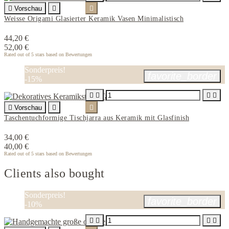

Vorschau


Weisse Origami Glasierter Keramik Vasen Minimalistisch
44,20 €
52,00 €
Rated
out of 5 stars based on
Bewertungen
Sonderpreis!
favorite_border
-15%





Vorschau


Taschentuchformige Tischjarra aus Keramik mit Glasfinish
34,00 €
40,00 €
Rated
out of 5 stars based on
Bewertungen
Clients also bought
Sonderpreis!
favorite_border
-10%



