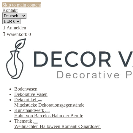
Skip to main content
Kontakt

Anmelden

Warenkorb
0
Bodenvasen
Dekorative Vasen
Dekoartikel
Mittelstücke
Dekorationsgegenstände
Kunsthandwerk
Hahn von Barcelos
Hahn der Berufe
Thematik
Weihnachten
Halloween
Romantik
Spardosen