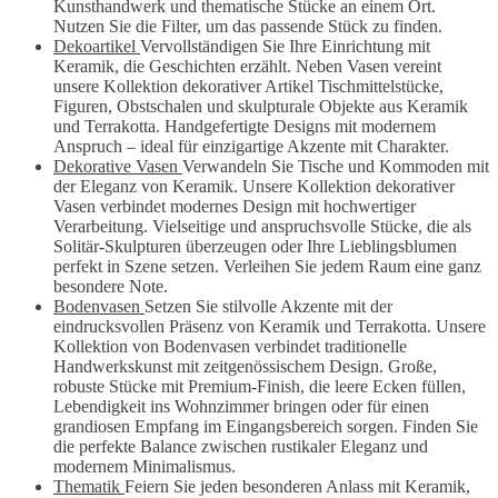
Kunsthandwerk und thematische Stücke an einem Ort.
Nutzen Sie die Filter, um das passende Stück zu finden.
Dekoartikel
Vervollständigen Sie Ihre Einrichtung mit
Keramik, die Geschichten erzählt. Neben Vasen vereint
unsere Kollektion dekorativer Artikel Tischmittelstücke,
Figuren, Obstschalen und skulpturale Objekte aus Keramik
und Terrakotta. Handgefertigte Designs mit modernem
Anspruch – ideal für einzigartige Akzente mit Charakter.
Dekorative Vasen
Verwandeln Sie Tische und Kommoden mit
der Eleganz von Keramik. Unsere Kollektion dekorativer
Vasen verbindet modernes Design mit hochwertiger
Verarbeitung. Vielseitige und anspruchsvolle Stücke, die als
Solitär-Skulpturen überzeugen oder Ihre Lieblingsblumen
perfekt in Szene setzen. Verleihen Sie jedem Raum eine ganz
besondere Note.
Bodenvasen
Setzen Sie stilvolle Akzente mit der
eindrucksvollen Präsenz von Keramik und Terrakotta. Unsere
Kollektion von Bodenvasen verbindet traditionelle
Handwerkskunst mit zeitgenössischem Design. Große,
robuste Stücke mit Premium-Finish, die leere Ecken füllen,
Lebendigkeit ins Wohnzimmer bringen oder für einen
grandiosen Empfang im Eingangsbereich sorgen. Finden Sie
die perfekte Balance zwischen rustikaler Eleganz und
modernem Minimalismus.
Thematik
Feiern Sie jeden besonderen Anlass mit Keramik,