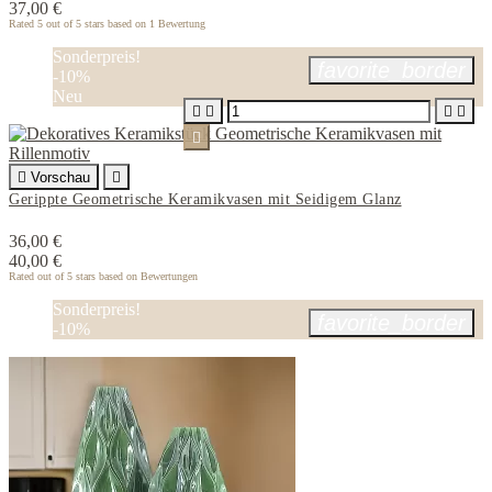
37,00 €
Rated
5
out of 5 stars based on
1
Bewertung
Sonderpreis!
favorite_border
-10%
Neu






Vorschau

Gerippte Geometrische Keramikvasen mit Seidigem Glanz
36,00 €
40,00 €
Rated
out of 5 stars based on
Bewertungen
Sonderpreis!
favorite_border
-10%