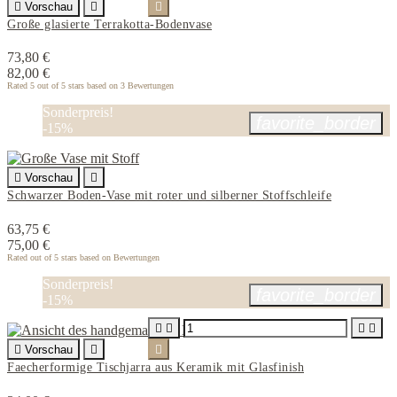

Vorschau


Große glasierte Terrakotta-Bodenvase
73,80 €
82,00 €
Rated
5
out of 5 stars based on
3
Bewertungen
Sonderpreis!
favorite_border
-15%

Vorschau

Schwarzer Boden-Vase mit roter und silberner Stoffschleife
63,75 €
75,00 €
Rated
out of 5 stars based on
Bewertungen
Sonderpreis!
favorite_border
-15%





Vorschau


Faecherformige Tischjarra aus Keramik mit Glasfinish