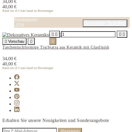
34,00 €
40,00 €
Rated
out of 5 stars based on
Bewertungen
Sonderpreis!
favorite_border
-15%





Vorschau


Taschentuchformige Tischjarra aus Keramik mit Glasfinish
34,00 €
40,00 €
Rated
out of 5 stars based on
Bewertungen
Erhalten Sie unsere Neuigkeiten und Sonderangebote