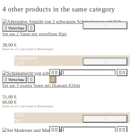
4 other products in the same category
favorite_border

Vorschau

Set aus 2 Vasen mit gewelltem Hals
38,00 €
Rated
out of 5 stars based on
Bewertungen
Sonderpreis!
favorite_border
-15%





Vorschau


Set aus 3 ovalen Vasen mit Diamant-Effekt
51,00 €
60,00 €
Rated
out of 5 stars based on
Bewertungen
-15%
favorite_border
Neu



