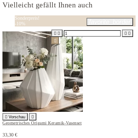
Vielleicht gefällt Ihnen auch
Sonderpreis!
favorite_border
-10%






Vorschau

Geometrisches Origami Keramik-Vasenset
33,30 €