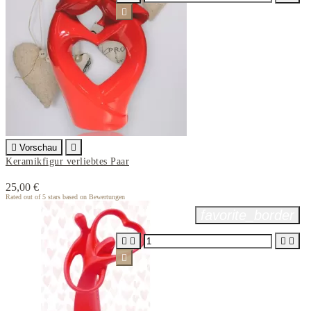


Vorschau

Keramikfigur verliebtes Paar
25,00 €
Rated
out of 5 stars based on
Bewertungen
favorite_border




