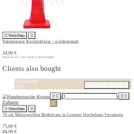

Vorschau

Valentinstag-Keramikfigur - Leidenschaft
24,00 €
Rated
out of 5 stars based on
Bewertungen
Clients also bought
Sonderpreis!
favorite_border
-10%






Vorschau

70 cm Meereswellen-Bodenvase in Gruener Hochglanz-Terrakotta
75,60 €
84,00 €