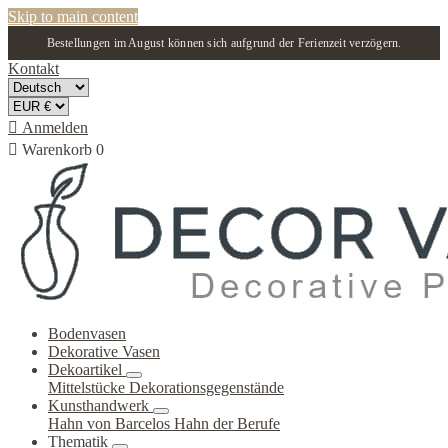
Skip to main content
Bestellungen im August können sich aufgrund der Ferienzeit verzögern.
Kontakt

Anmelden

Warenkorb
0
Bodenvasen
Dekorative Vasen
Dekoartikel
Mittelstücke
Dekorationsgegenstände
Kunsthandwerk
Hahn von Barcelos
Hahn der Berufe
Thematik