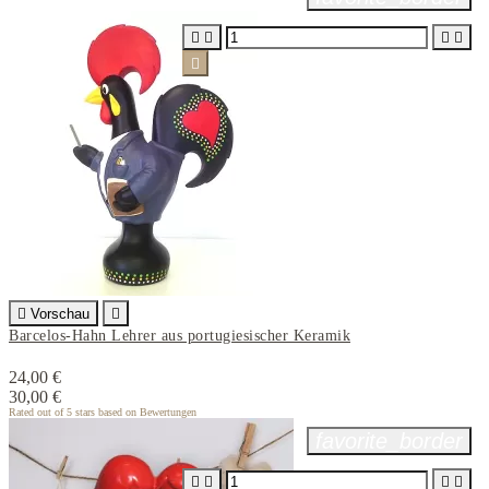






Vorschau

Barcelos-Hahn Lehrer aus portugiesischer Keramik
24,00 €
30,00 €
Rated
out of 5 stars based on
Bewertungen
favorite_border



