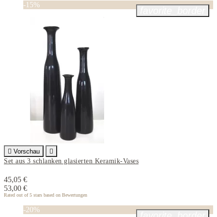
-15%
favorite_border

Vorschau

Set aus 3 schlanken glasierten Keramik-Vases
45,05 €
53,00 €
Rated
out of 5 stars based on
Bewertungen
-20%
favorite_border