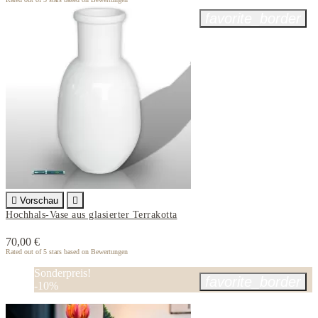
favorite_border

Vorschau

Hochhals-Vase aus glasierter Terrakotta
70,00 €
Rated
out of 5 stars based on
Bewertungen
Sonderpreis!
favorite_border
-10%