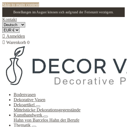
Skip to main content
Bestellungen im August können sich aufgrund der Ferienzeit verzögern.
Kontakt

Anmelden

Warenkorb
0
Bodenvasen
Dekorative Vasen
Dekoartikel
Mittelstücke
Dekorationsgegenstände
Kunsthandwerk
Hahn von Barcelos
Hahn der Berufe
Thematik