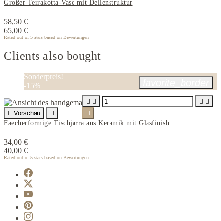
Großer Terrakotta-Vase mit Dellenstruktur
58,50 €
65,00 €
Rated
out of 5 stars based on
Bewertungen
Clients also bought
Sonderpreis!
favorite_border
-15%





Vorschau


Faecherformige Tischjarra aus Keramik mit Glasfinish
34,00 €
40,00 €
Rated
out of 5 stars based on
Bewertungen