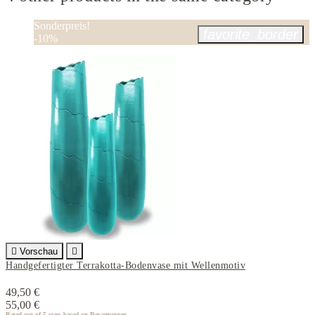
Sonderpreis!
favorite_border
-10%

Vorschau

Handgefertigter Terrakotta-Bodenvase mit Wellenmotiv
49,50 €
55,00 €
Rated
out of 5 stars based on
Bewertungen