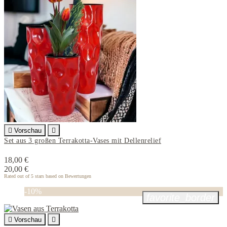

Vorschau

Set aus 3 großen Terrakotta-Vases mit Dellenrelief
18,00 €
20,00 €
Rated
out of 5 stars based on
Bewertungen
-10%
favorite_border

Vorschau
