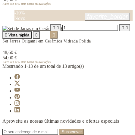
Rated
out of 5 stars based on
avaliações
-10%
favorite_border
Novo





Vista rápida


Set Jarras Origami em Cerâmica Vidrada Polida
48,60 €
54,00 €
Rated
out of 5 stars based on
avaliações
Mostrando 1-13 de um total de 13 artigo(s)
Aproveite as nossas últimas novidades e ofertas especiais