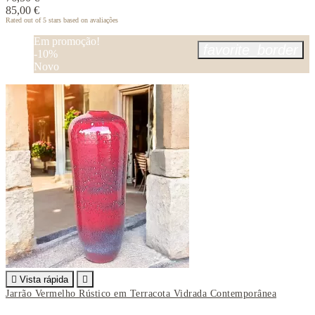
85,00 €
Rated
out of 5 stars based on
avaliações
Em promoção!
favorite_border
-10%
Novo

Vista rápida

Jarrão Vermelho Rústico em Terracota Vidrada Contemporânea