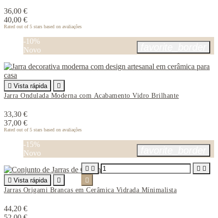
36,00 €
40,00 €
Rated
out of 5 stars based on
avaliações
-10%
favorite_border
Novo

Vista rápida

Jarra Ondulada Moderna com Acabamento Vidro Brilhante
33,30 €
37,00 €
Rated
out of 5 stars based on
avaliações
-15%
favorite_border
Novo





Vista rápida


Jarras Origami Brancas em Cerâmica Vidrada Mínimalista
44,20 €
52,00 €