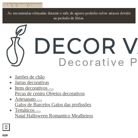
Skip to main content
As encomendas efetuadas durante o mês de agosto poderão sofrer atrasos devido
ao período de férias.
Jarrões de chão
Jarras decorativas
Itens decorativos
Peças de centro
Objetos decorativos
Artesanato
Galos de Barcelos
Galos das profissões
Temáticos
Natal
Halloween
Romantico
Mealheiros
