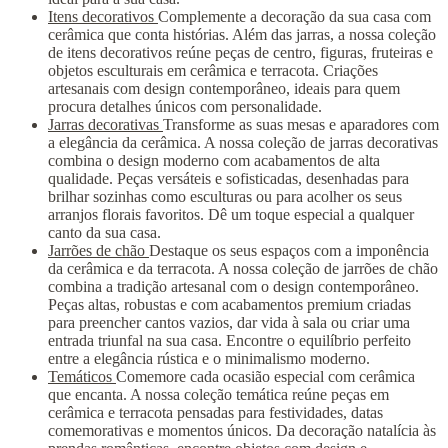
Itens decorativos
Complemente a decoração da sua casa com
cerâmica que conta histórias. Além das jarras, a nossa coleção
de itens decorativos reúne peças de centro, figuras, fruteiras e
objetos esculturais em cerâmica e terracota. Criações
artesanais com design contemporâneo, ideais para quem
procura detalhes únicos com personalidade.
Jarras decorativas
Transforme as suas mesas e aparadores com
a elegância da cerâmica. A nossa coleção de jarras decorativas
combina o design moderno com acabamentos de alta
qualidade. Peças versáteis e sofisticadas, desenhadas para
brilhar sozinhas como esculturas ou para acolher os seus
arranjos florais favoritos. Dê um toque especial a qualquer
canto da sua casa.
Jarrões de chão
Destaque os seus espaços com a imponência
da cerâmica e da terracota. A nossa coleção de jarrões de chão
combina a tradição artesanal com o design contemporâneo.
Peças altas, robustas e com acabamentos premium criadas
para preencher cantos vazios, dar vida à sala ou criar uma
entrada triunfal na sua casa. Encontre o equilíbrio perfeito
entre a elegância rústica e o minimalismo moderno.
Temáticos
Comemore cada ocasião especial com cerâmica
que encanta. A nossa coleção temática reúne peças em
cerâmica e terracota pensadas para festividades, datas
comemorativas e momentos únicos. Da decoração natalícia às