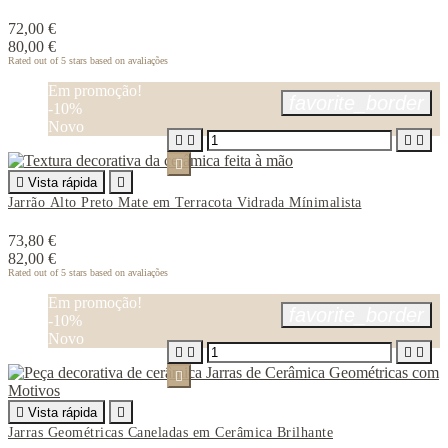
72,00 €
80,00 €
Rated
out of 5 stars based on
avaliações
Em promoção!
favorite_border
-10%
Novo






Vista rápida

Jarrão Alto Preto Mate em Terracota Vidrada Mínimalista
73,80 €
82,00 €
Rated
out of 5 stars based on
avaliações
Em promoção!
favorite_border
-10%
Novo






Vista rápida

Jarras Geométricas Caneladas em Cerâmica Brilhante