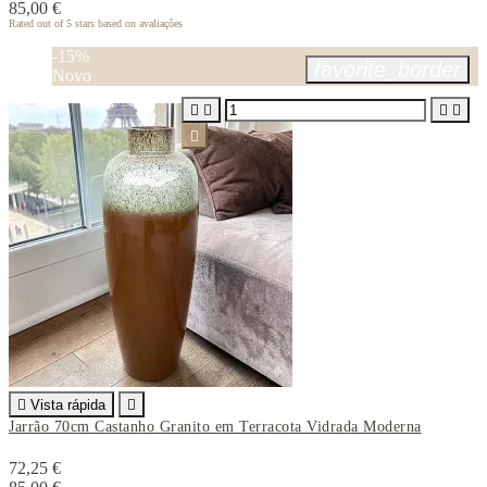
85,00 €
Rated
out of 5 stars based on
avaliações
-15%
favorite_border
Novo






Vista rápida

Jarrão 70cm Castanho Granito em Terracota Vidrada Moderna
72,25 €