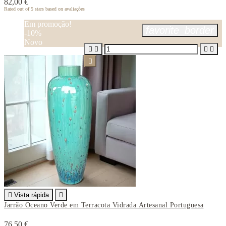
82,00 €
Rated
out of 5 stars based on
avaliações
Em promoção!
favorite_border
-10%
Novo






Vista rápida

Jarrão Oceano Verde em Terracota Vidrada Artesanal Portuguesa
76,50 €