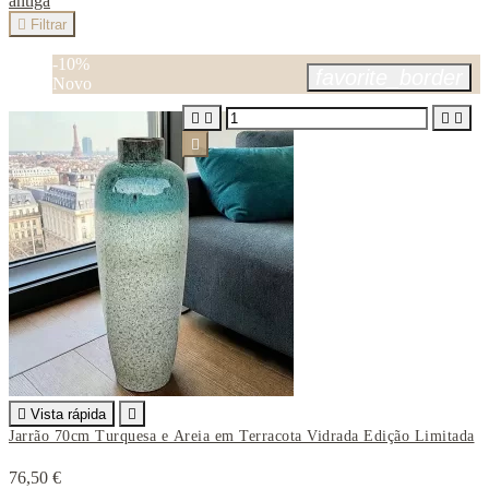
antiga

Filtrar
-10%
favorite_border
Novo






Vista rápida

Jarrão 70cm Turquesa e Areia em Terracota Vidrada Edição Limitada
76,50 €