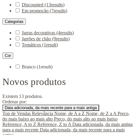
Discounted
(13
results
)
Em promoção
(7
results
)
Categorias
Jarras decorativas
(4
results
)
Jarrões de chão
(9
results
)
Temáticos
(1
result
)
Cor
Branco
(1
result
)
Novos produtos
Existem 13 produtos.
Ordenar por:
Data adicionada, da mais recente para a mais antiga
Top de Vendas
Relevância
Nome, de A a Z
Nome, de Z a A
Preço,
do mais baixo ao mais alto
Preço, do mais alto ao mais baixo
Reference, A to Z
Reference, Z to A
Data adicionada, da mais antiga
para a mais recente
Data adicionada, da mais recente para a mais