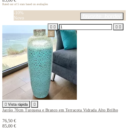
85,00 €
Rated
out of 5 stars based on
avaliações
-10%
favorite_border
Novo






Vista rápida

Jarrão 70cm Turquesa e Branco em Terracota Vidrada Alto Brilho
76,50 €
85,00 €