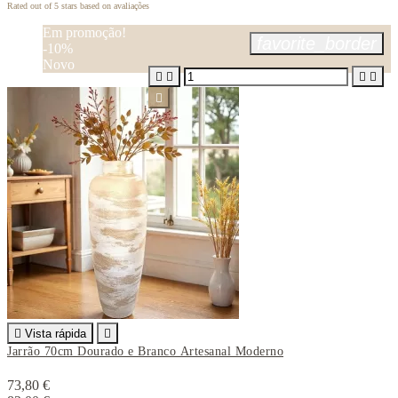
Rated
out of 5 stars based on
avaliações
Em promoção!
favorite_border
-10%
Novo






Vista rápida

Jarrão 70cm Dourado e Branco Artesanal Moderno
73,80 €