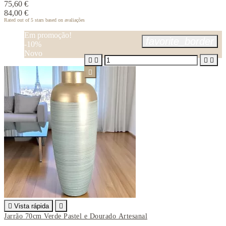
75,60 €
84,00 €
Rated
out of 5 stars based on
avaliações
Em promoção!
favorite_border
-10%
Novo






Vista rápida

Jarrão 70cm Verde Pastel e Dourado Artesanal