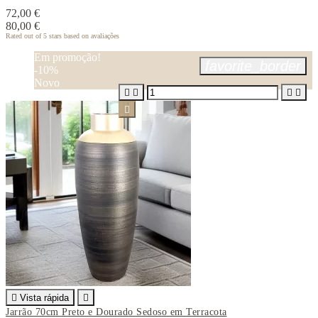
72,00 €
80,00 €
Rated
out of 5 stars based on
avaliações
Em promoção!
favorite_border
-10%
Novo






Vista rápida

Jarrão 70cm Preto e Dourado Sedoso em Terracota