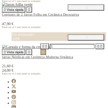
Rated
out of 5 stars based on
avaliações
favorite_border

Vista rápida

Conjunto de 2 Jarras Folha em Cerâmica Decorativa
47,90 €
Rated
out of 5 stars based on
avaliações
Em promoção!
favorite_border
-10%





Vista rápida


Jarras Nórdicas em Cerâmica Moderna Orgânica
21,60 €
24,00 €
Rated
out of 5 stars based on
avaliações