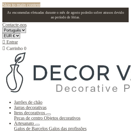
Skip to main content
As encomendas efetuadas durante o mês de agosto poderão sofrer atrasos devido
ao período de férias.
Contacte-nos

Entrar

Carrinho
0
Jarrões de chão
Jarras decorativas
Itens decorativos
Peças de centro
Objetos decorativos
Artesanato
Galos de Barcelos
Galos das profissões