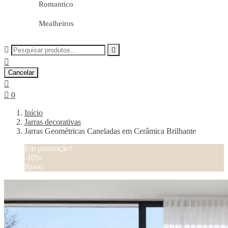
Romantico
Mealheiros



Cancelar


0
Início
Jarras decorativas
Jarras Geométricas Caneladas em Cerâmica Brilhante
Em promoção!
-10%
Novo