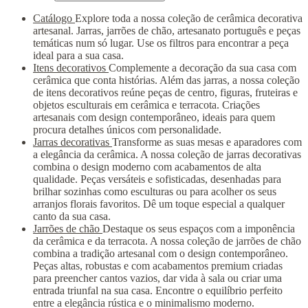
Catálogo
Explore toda a nossa coleção de cerâmica decorativa
artesanal. Jarras, jarrões de chão, artesanato português e peças
temáticas num só lugar. Use os filtros para encontrar a peça
ideal para a sua casa.
Itens decorativos
Complemente a decoração da sua casa com
cerâmica que conta histórias. Além das jarras, a nossa coleção
de itens decorativos reúne peças de centro, figuras, fruteiras e
objetos esculturais em cerâmica e terracota. Criações
artesanais com design contemporâneo, ideais para quem
procura detalhes únicos com personalidade.
Jarras decorativas
Transforme as suas mesas e aparadores com
a elegância da cerâmica. A nossa coleção de jarras decorativas
combina o design moderno com acabamentos de alta
qualidade. Peças versáteis e sofisticadas, desenhadas para
brilhar sozinhas como esculturas ou para acolher os seus
arranjos florais favoritos. Dê um toque especial a qualquer
canto da sua casa.
Jarrões de chão
Destaque os seus espaços com a imponência
da cerâmica e da terracota. A nossa coleção de jarrões de chão
combina a tradição artesanal com o design contemporâneo.
Peças altas, robustas e com acabamentos premium criadas
para preencher cantos vazios, dar vida à sala ou criar uma
entrada triunfal na sua casa. Encontre o equilíbrio perfeito
entre a elegância rústica e o minimalismo moderno.