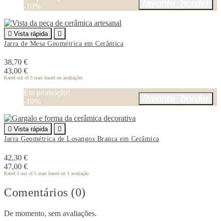
favorite_border
-10%

Vista rápida

Jarra de Mesa Geométrica em Cerâmica
38,70 €
43,00 €
Rated
out of 5 stars based on
avaliações
Em promoção!
favorite_border
-10%

Vista rápida

Jarra Geométrica de Losangos Branca em Cerâmica
42,30 €
47,00 €
Rated
5
out of 5 stars based on
1
avaliação
Comentários (0)
De momento, sem avaliações.