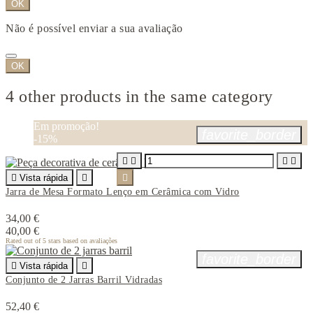
OK
Não é possível enviar a sua avaliação
OK
4 other products in the same category
Em promoção!
favorite_border
-15%





Vista rápida


Jarra de Mesa Formato Lenço em Cerâmica com Vidro
34,00 €
40,00 €
Rated
out of 5 stars based on
avaliações
favorite_border

Vista rápida

Conjunto de 2 Jarras Barril Vidradas
52,40 €