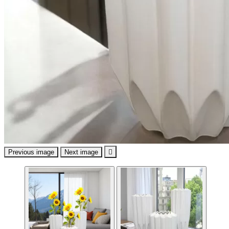
Previous image
Next image
