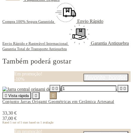
Envio Rápido
Compra 100% Segura Garantida
Garantia Antiquebra
Envio Rápido e Rastreável Internacional
Garantia Total de Transporte Antiquebra
Também poderá gostar
Em promoção!
favorite_border
-10%





Vista rápida


Conjunto Jarras Origami Geométricas em Cerâmica Artesanal
33,30 €
37,00 €
Rated
5
out of 5 stars based on
1
avaliação
Em promoção!