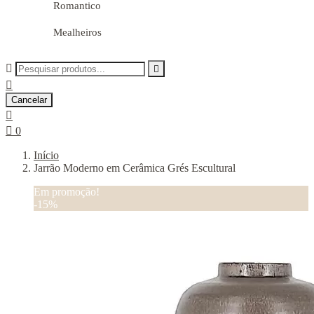
Romantico
Mealheiros



Cancelar


0
Início
Jarrão Moderno em Cerâmica Grés Escultural
Em promoção!
-15%