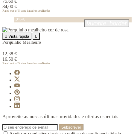
75,60 €
84,00 €
Rated
out of 5 stars based on
avaliações
-25%
favorite_border

Vista rápida

Porquinho Mealheiro
12,38 €
16,50 €
Rated
out of 5 stars based on
avaliações
Aproveite as nossas últimas novidades e ofertas especiais
Aceito as condições gerais e a política de confidencialidade