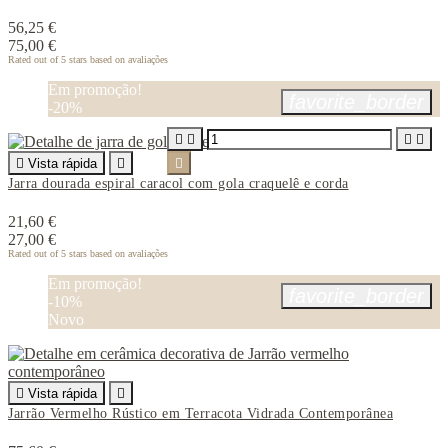
56,25 €
75,00 €
Rated
out of 5 stars based on
avaliações
Em promoção!
favorite_border
-20%





Vista rápida


Jarra dourada espiral caracol com gola craquelê e corda
21,60 €
27,00 €
Rated
out of 5 stars based on
avaliações
Em promoção!
favorite_border
-10%
Novo

Vista rápida

Jarrão Vermelho Rústico em Terracota Vidrada Contemporânea