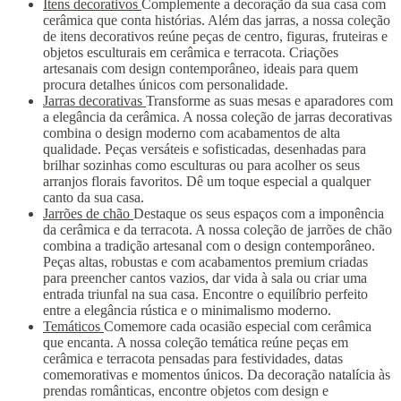
Itens decorativos
Complemente a decoração da sua casa com
cerâmica que conta histórias. Além das jarras, a nossa coleção
de itens decorativos reúne peças de centro, figuras, fruteiras e
objetos esculturais em cerâmica e terracota. Criações
artesanais com design contemporâneo, ideais para quem
procura detalhes únicos com personalidade.
Jarras decorativas
Transforme as suas mesas e aparadores com
a elegância da cerâmica. A nossa coleção de jarras decorativas
combina o design moderno com acabamentos de alta
qualidade. Peças versáteis e sofisticadas, desenhadas para
brilhar sozinhas como esculturas ou para acolher os seus
arranjos florais favoritos. Dê um toque especial a qualquer
canto da sua casa.
Jarrões de chão
Destaque os seus espaços com a imponência
da cerâmica e da terracota. A nossa coleção de jarrões de chão
combina a tradição artesanal com o design contemporâneo.
Peças altas, robustas e com acabamentos premium criadas
para preencher cantos vazios, dar vida à sala ou criar uma
entrada triunfal na sua casa. Encontre o equilíbrio perfeito
entre a elegância rústica e o minimalismo moderno.
Temáticos
Comemore cada ocasião especial com cerâmica
que encanta. A nossa coleção temática reúne peças em
cerâmica e terracota pensadas para festividades, datas
comemorativas e momentos únicos. Da decoração natalícia às
prendas românticas, encontre objetos com design e