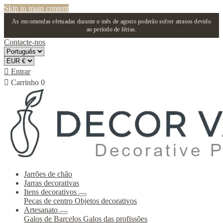
Skip to main content
As encomendas efetuadas durante o mês de agosto poderão sofrer atrasos devido
ao período de férias.
Contacte-nos

Entrar

Carrinho
0
Jarrões de chão
Jarras decorativas
Itens decorativos
Peças de centro
Objetos decorativos
Artesanato
Galos de Barcelos
Galos das profissões