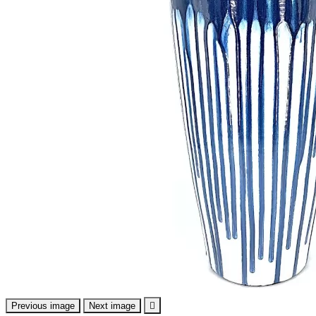
Previous image
Next image
