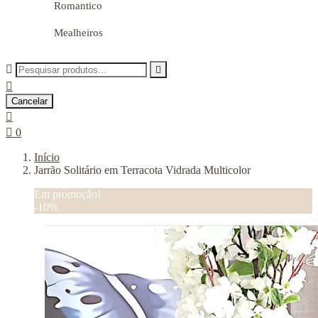
Romantico
Mealheiros



Cancelar


0
Início
Jarrão Solitário em Terracota Vidrada Multicolor
Em promoção!
-10%