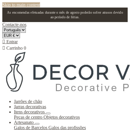
Skip to main content
As encomendas efetuadas durante o mês de agosto poderão sofrer atrasos devido
ao período de férias.
Contacte-nos

Entrar

Carrinho
0
Jarrões de chão
Jarras decorativas
Itens decorativos
Peças de centro
Objetos decorativos
Artesanato
Galos de Barcelos
Galos das profissões