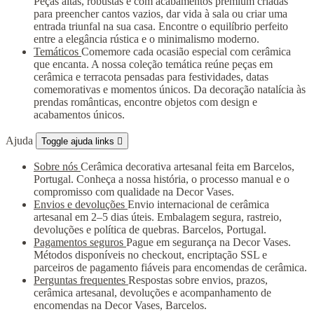
Peças altas, robustas e com acabamentos premium criadas
para preencher cantos vazios, dar vida à sala ou criar uma
entrada triunfal na sua casa. Encontre o equilíbrio perfeito
entre a elegância rústica e o minimalismo moderno.
Temáticos
Comemore cada ocasião especial com cerâmica
que encanta. A nossa coleção temática reúne peças em
cerâmica e terracota pensadas para festividades, datas
comemorativas e momentos únicos. Da decoração natalícia às
prendas românticas, encontre objetos com design e
acabamentos únicos.
Ajuda
Toggle ajuda links

Sobre nós
Cerâmica decorativa artesanal feita em Barcelos,
Portugal. Conheça a nossa história, o processo manual e o
compromisso com qualidade na Decor Vases.
Envios e devoluções
Envio internacional de cerâmica
artesanal em 2–5 dias úteis. Embalagem segura, rastreio,
devoluções e política de quebras. Barcelos, Portugal.
Pagamentos seguros
Pague em segurança na Decor Vases.
Métodos disponíveis no checkout, encriptação SSL e
parceiros de pagamento fiáveis para encomendas de cerâmica.
Perguntas frequentes
Respostas sobre envios, prazos,
cerâmica artesanal, devoluções e acompanhamento de
encomendas na Decor Vases, Barcelos.