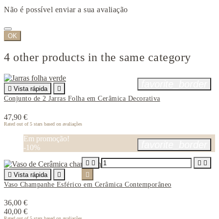
Não é possível enviar a sua avaliação
OK
4 other products in the same category
favorite_border

Vista rápida

Conjunto de 2 Jarras Folha em Cerâmica Decorativa
47,90 €
Rated
out of 5 stars based on
avaliações
Em promoção!
favorite_border
-10%





Vista rápida


Vaso Champanhe Esférico em Cerâmica Contemporâneo
36,00 €
40,00 €
Rated
out of 5 stars based on
avaliações