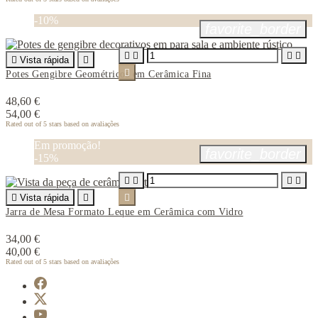
-10%
favorite_border





Vista rápida


Potes Gengibre Geométricos em Cerâmica Fina
48,60 €
54,00 €
Rated
out of 5 stars based on
avaliações
Em promoção!
favorite_border
-15%





Vista rápida


Jarra de Mesa Formato Leque em Cerâmica com Vidro
34,00 €
40,00 €
Rated
out of 5 stars based on
avaliações