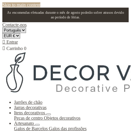
Skip to main content
As encomendas efetuadas durante o mês de agosto poderão sofrer atrasos devido
ao período de férias.
Contacte-nos

Entrar

Carrinho
0
Jarrões de chão
Jarras decorativas
Itens decorativos
Peças de centro
Objetos decorativos
Artesanato
Galos de Barcelos
Galos das profissões