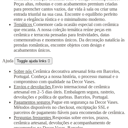
Peças altas, robustas e com acabamentos premium criadas
para preencher cantos vazios, dar vida à sala ou criar uma
entrada triunfal na sua casa. Encontre o equilíbrio perfeito
entre a elegância rústica e o minimalismo moderno.
Temáticos
Comemore cada ocasião especial com cerâmica
que encanta. A nossa coleção temática reúne peças em
cerâmica e terracota pensadas para festividades, datas
comemorativas e momentos únicos. Da decoração natalícia às
prendas românticas, encontre objetos com design e
acabamentos únicos.
Ajuda
Toggle ajuda links

Sobre nós
Cerâmica decorativa artesanal feita em Barcelos,
Portugal. Conheça a nossa história, o processo manual e o
compromisso com qualidade na Decor Vases.
Envios e devoluções
Envio internacional de cerâmica
artesanal em 2–5 dias úteis. Embalagem segura, rastreio,
devoluções e política de quebras. Barcelos, Portugal.
Pagamentos seguros
Pague em segurança na Decor Vases.
Métodos disponíveis no checkout, encriptação SSL e
parceiros de pagamento fiáveis para encomendas de cerâmica.
Perguntas frequentes
Respostas sobre envios, prazos,
cerâmica artesanal, devoluções e acompanhamento de
encomendas na Decor Vases, Barcelos.