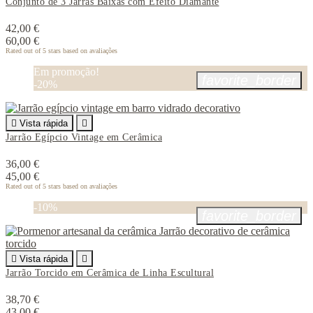
Conjunto de 3 Jarras Baixas com Efeito Diamante
42,00 €
60,00 €
Rated
out of 5 stars based on
avaliações
Em promoção!
favorite_border
-20%

Vista rápida

Jarrão Egípcio Vintage em Cerâmica
36,00 €
45,00 €
Rated
out of 5 stars based on
avaliações
-10%
favorite_border

Vista rápida

Jarrão Torcido em Cerâmica de Linha Escultural
38,70 €
43,00 €