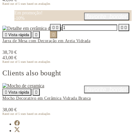
Rated
out of 5 stars based on
avaliações
Em promoção!
favorite_border
-10%





Vista rápida


Jarra de Mesa com Decoração em Areia Vidrada
38,70 €
43,00 €
Rated
out of 5 stars based on
avaliações
Clients also bought
favorite_border

Vista rápida

Mocho Decorativo em Cerâmica Vidrada Branca
38,00 €
Rated
out of 5 stars based on
avaliações