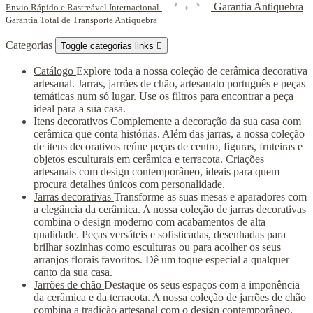
Garantia Antiquebra
Envio Rápido e Rastreável Internacional
Garantia Total de Transporte Antiquebra
Categorias
Toggle categorias links

Catálogo
Explore toda a nossa coleção de cerâmica decorativa
artesanal. Jarras, jarrões de chão, artesanato português e peças
temáticas num só lugar. Use os filtros para encontrar a peça
ideal para a sua casa.
Itens decorativos
Complemente a decoração da sua casa com
cerâmica que conta histórias. Além das jarras, a nossa coleção
de itens decorativos reúne peças de centro, figuras, fruteiras e
objetos esculturais em cerâmica e terracota. Criações
artesanais com design contemporâneo, ideais para quem
procura detalhes únicos com personalidade.
Jarras decorativas
Transforme as suas mesas e aparadores com
a elegância da cerâmica. A nossa coleção de jarras decorativas
combina o design moderno com acabamentos de alta
qualidade. Peças versáteis e sofisticadas, desenhadas para
brilhar sozinhas como esculturas ou para acolher os seus
arranjos florais favoritos. Dê um toque especial a qualquer
canto da sua casa.
Jarrões de chão
Destaque os seus espaços com a imponência
da cerâmica e da terracota. A nossa coleção de jarrões de chão
combina a tradição artesanal com o design contemporâneo.