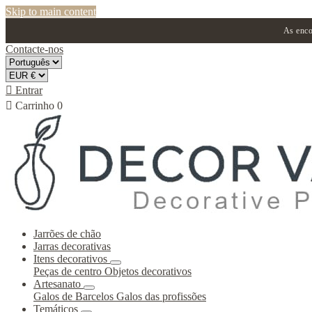
Skip to main content
As enco
Contacte-nos

Entrar

Carrinho
0
Jarrões de chão
Jarras decorativas
Itens decorativos
Peças de centro
Objetos decorativos
Artesanato
Galos de Barcelos
Galos das profissões
Temáticos