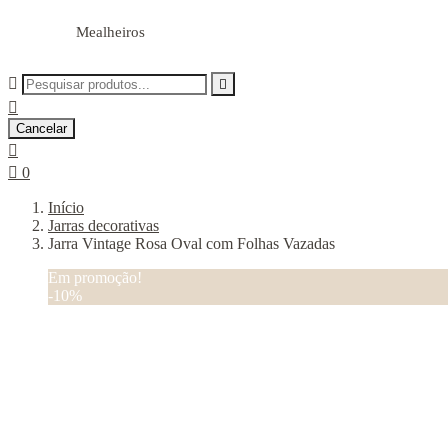
Mealheiros



Cancelar


0
Início
Jarras decorativas
Jarra Vintage Rosa Oval com Folhas Vazadas
Em promoção!
-10%