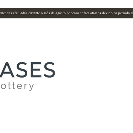
mendas efetuadas durante o mês de agosto poderão sofrer atrasos devido ao período de