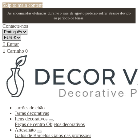
Skip to main content
As encomendas efetuadas durante o mês de agosto poderão sofrer atrasos devido
ao período de férias.
Contacte-nos

Entrar

Carrinho
0
Jarrões de chão
Jarras decorativas
Itens decorativos
Peças de centro
Objetos decorativos
Artesanato
Galos de Barcelos
Galos das profissões