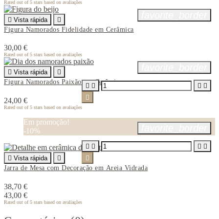
Rated
out of 5 stars based on
avaliações
favorite_border

Vista rápida

Figura Namorados Fidelidade em Cerâmica
30,00 €
Rated
out of 5 stars based on
avaliações
favorite_border

Vista rápida

Figura Namorados Paixão em Cerâmica





24,00 €
Rated
out of 5 stars based on
avaliações
Em promoção!
favorite_border
-10%





Vista rápida


Jarra de Mesa com Decoração em Areia Vidrada
38,70 €
43,00 €
Rated
out of 5 stars based on
avaliações