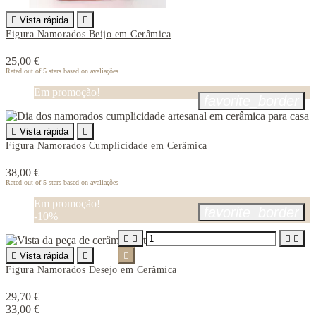

Vista rápida

Figura Namorados Beijo em Cerâmica
25,00 €
Rated
out of 5 stars based on
avaliações
Em promoção!
favorite_border

Vista rápida

Figura Namorados Cumplicidade em Cerâmica
38,00 €
Rated
out of 5 stars based on
avaliações
Em promoção!
favorite_border
-10%





Vista rápida


Figura Namorados Desejo em Cerâmica
29,70 €
33,00 €