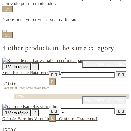
aprovado por um moderador.
OK
Não é possível enviar a sua avaliação
OK
4 other products in the same category
favorite_border

Vista rápida

Set 2 Renas de Natal em Cerâmica





37,00 €
Rated
out of 5 stars based on
avaliações
-10%
favorite_border





Vista rápida


Galo de Barcelos Vermelho em Cerâmica Tradicional
15,30 €