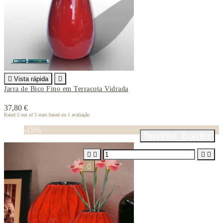

Vista rápida

Jarra de Bico Fino em Terracota Vidrada
37,80 €
Rated
5
out of 5 stars based on
1
avaliação
-15%
favorite_border




