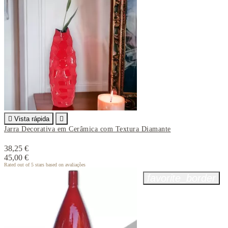

Vista rápida

Jarra Decorativa em Cerâmica com Textura Diamante
38,25 €
45,00 €
Rated
out of 5 stars based on
avaliações
favorite_border