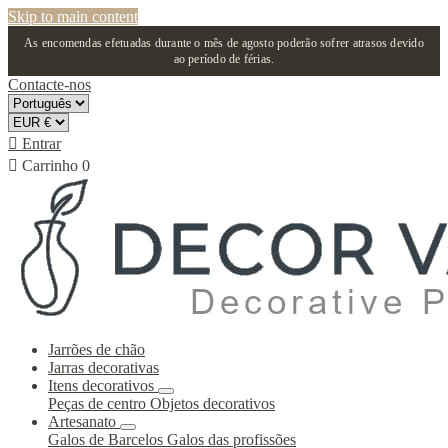
Skip to main content
As encomendas efetuadas durante o mês de agosto poderão sofrer atrasos devido
ao período de férias.
Contacte-nos

Entrar

Carrinho
0
Jarrões de chão
Jarras decorativas
Itens decorativos
Peças de centro
Objetos decorativos
Artesanato
Galos de Barcelos
Galos das profissões