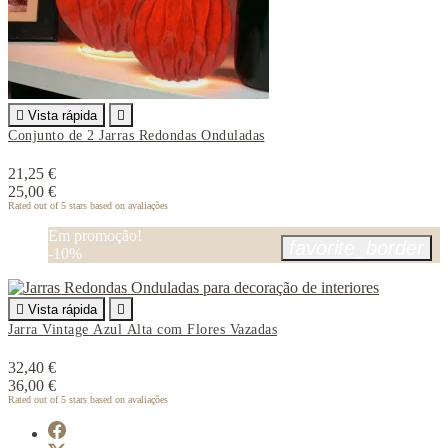

Vista rápida

Conjunto de 2 Jarras Redondas Onduladas
21,25 €
25,00 €
Rated
out of 5 stars based on
avaliações
Em promoção!
favorite_border
-10%

Vista rápida

Jarra Vintage Azul Alta com Flores Vazadas
32,40 €
36,00 €
Rated
out of 5 stars based on
avaliações