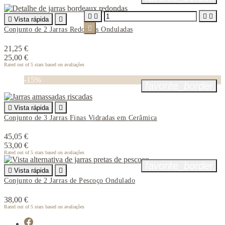





Vista rápida


Conjunto de 2 Jarras Redondas Onduladas
21,25 €
25,00 €
Rated
out of 5 stars based on
avaliações
-15%
favorite_border

Vista rápida

Conjunto de 3 Jarras Finas Vidradas em Cerâmica
45,05 €
53,00 €
Rated
out of 5 stars based on
avaliações
favorite_border

Vista rápida

Conjunto de 2 Jarras de Pescoço Ondulado
38,00 €
Rated
out of 5 stars based on
avaliações