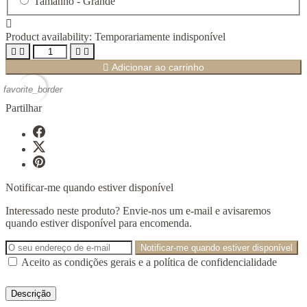
Tamanho -
Grande

Product availability:
Temporariamente indisponível





Adicionar ao carrinho
favorite_border
Partilhar
Notificar-me quando estiver disponível
Interessado neste produto? Envie-nos um e-mail e avisaremos
quando estiver disponível para encomenda.
Notificar-me quando estiver disponível
Aceito as condições gerais e a política de confidencialidade
Descrição