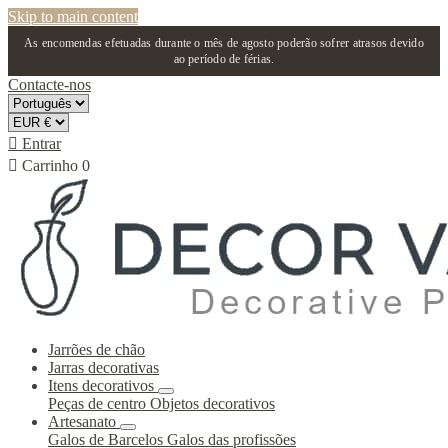
Skip to main content
As encomendas efetuadas durante o mês de agosto poderão sofrer atrasos devido
ao período de férias.
Contacte-nos

Entrar

Carrinho
0
Jarrões de chão
Jarras decorativas
Itens decorativos
Peças de centro
Objetos decorativos
Artesanato
Galos de Barcelos
Galos das profissões