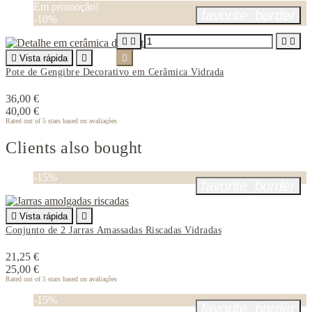
Em promoção!
favorite_border
-10%





Vista rápida


Pote de Gengibre Decorativo em Cerâmica Vidrada
36,00 €
40,00 €
Rated
out of 5 stars based on
avaliações
Clients also bought
-15%
favorite_border

Vista rápida

Conjunto de 2 Jarras Amassadas Riscadas Vidradas
21,25 €
25,00 €
Rated
out of 5 stars based on
avaliações
-15%
favorite_border