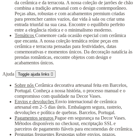
da cerâmica e da terracota. A nossa coleção de jarrões de chão
combina a tradição artesanal com o design contemporâneo.
Peças altas, robustas e com acabamentos premium criadas
para preencher cantos vazios, dar vida à sala ou criar uma
entrada triunfal na sua casa. Encontre o equilíbrio perfeito
entre a elegância rústica e o minimalismo moderno.
Temáticos
Comemore cada ocasião especial com cerâmica
que encanta. A nossa coleção temática reúne peças em
cerâmica e terracota pensadas para festividades, datas
comemorativas e momentos únicos. Da decoração natalícia às
prendas românticas, encontre objetos com design e
acabamentos únicos.
Ajuda
Toggle ajuda links

Sobre nós
Cerâmica decorativa artesanal feita em Barcelos,
Portugal. Conheça a nossa história, o processo manual e o
compromisso com qualidade na Decor Vases.
Envios e devoluções
Envio internacional de cerâmica
artesanal em 2–5 dias úteis. Embalagem segura, rastreio,
devoluções e política de quebras. Barcelos, Portugal.
Pagamentos seguros
Pague em segurança na Decor Vases.
Métodos disponíveis no checkout, encriptação SSL e
parceiros de pagamento fiáveis para encomendas de cerâmica.
Perguntas frequentes
Respostas sobre envios, prazos,