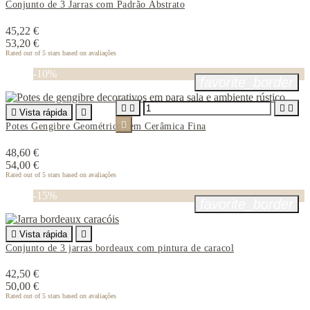
Conjunto de 3 Jarras com Padrão Abstrato
45,22 €
53,20 €
Rated
out of 5 stars based on
avaliações
-10%
favorite_border





Vista rápida


Potes Gengibre Geométricos em Cerâmica Fina
48,60 €
54,00 €
Rated
out of 5 stars based on
avaliações
-15%
favorite_border

Vista rápida

Conjunto de 3 jarras bordeaux com pintura de caracol
42,50 €
50,00 €
Rated
out of 5 stars based on
avaliações