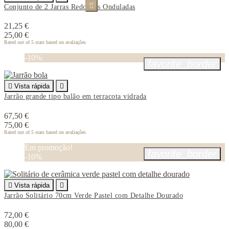

Conjunto de 2 Jarras Redondas Onduladas
21,25 €
25,00 €
Rated
out of 5 stars based on
avaliações
-10%
favorite_border

Vista rápida

Jarrão grande tipo balão em terracota vidrada
67,50 €
75,00 €
Rated
out of 5 stars based on
avaliações
Em promoção!
favorite_border
-10%

Vista rápida

Jarrão Solitário 70cm Verde Pastel com Detalhe Dourado
72,00 €
80,00 €