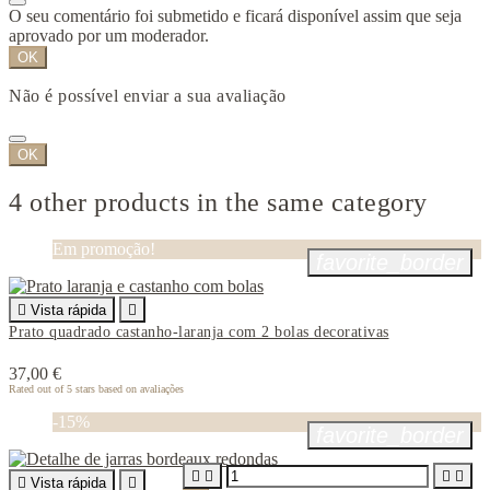
O seu comentário foi submetido e ficará disponível assim que seja
aprovado por um moderador.
OK
Não é possível enviar a sua avaliação
OK
4 other products in the same category
Em promoção!
favorite_border

Vista rápida

Prato quadrado castanho-laranja com 2 bolas decorativas
37,00 €
Rated
out of 5 stars based on
avaliações
-15%
favorite_border





Vista rápida
