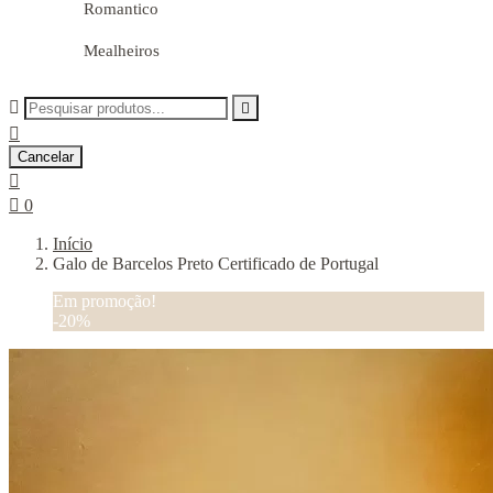
Romantico
Mealheiros



Cancelar


0
Início
Galo de Barcelos Preto Certificado de Portugal
Em promoção!
-20%