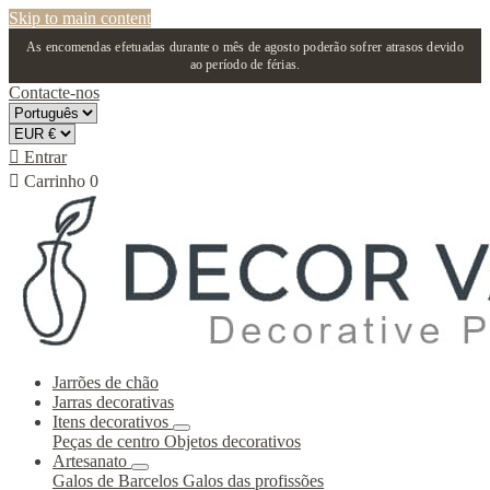
Skip to main content
As encomendas efetuadas durante o mês de agosto poderão sofrer atrasos devido
ao período de férias.
Contacte-nos

Entrar

Carrinho
0
Jarrões de chão
Jarras decorativas
Itens decorativos
Peças de centro
Objetos decorativos
Artesanato
Galos de Barcelos
Galos das profissões