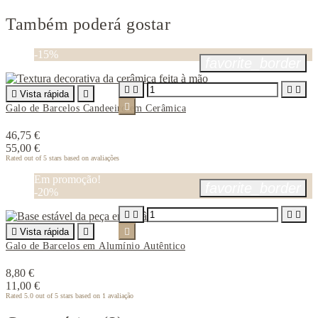
Também poderá gostar
-15%
favorite_border





Vista rápida


Galo de Barcelos Candeeiro em Cerâmica
46,75 €
55,00 €
Rated
out of 5 stars based on
avaliações
Em promoção!
favorite_border
-20%





Vista rápida


Galo de Barcelos em Alumínio Autêntico
8,80 €
11,00 €
Rated
5.0
out of 5 stars based on
1
avaliação