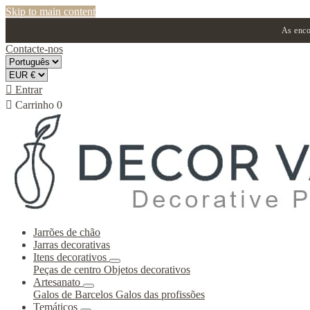
Skip to main content
As enco
Contacte-nos

Entrar

Carrinho
0
Jarrões de chão
Jarras decorativas
Itens decorativos
Peças de centro
Objetos decorativos
Artesanato
Galos de Barcelos
Galos das profissões
Temáticos