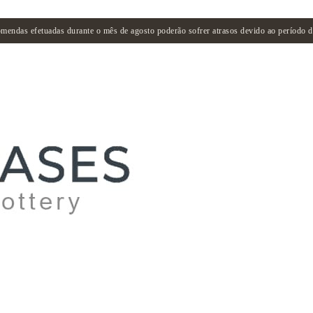
mendas efetuadas durante o mês de agosto poderão sofrer atrasos devido ao período de