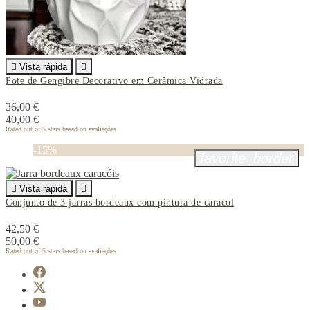

Vista rápida

Pote de Gengibre Decorativo em Cerâmica Vidrada
36,00 €
40,00 €
Rated
out of 5 stars based on
avaliações
-15%
favorite_border

Vista rápida

Conjunto de 3 jarras bordeaux com pintura de caracol
42,50 €
50,00 €
Rated
out of 5 stars based on
avaliações