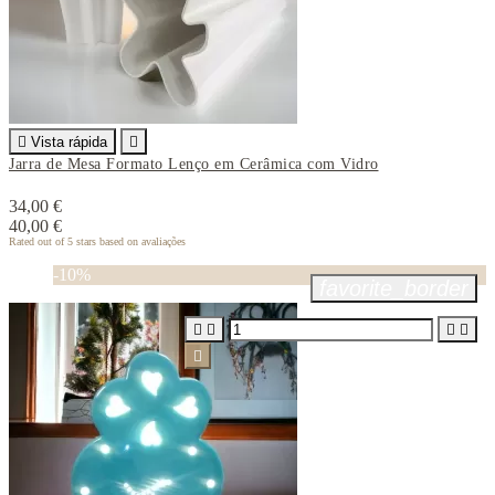

Vista rápida

Jarra de Mesa Formato Lenço em Cerâmica com Vidro
34,00 €
40,00 €
Rated
out of 5 stars based on
avaliações
-10%
favorite_border




