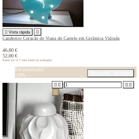

Vista rápida

Candeeiro Coração de Viana do Castelo em Cerâmica Vidrada
46,80 €
52,00 €
Rated
out of 5 stars based on
avaliações
Em promoção!
favorite_border
-10%




