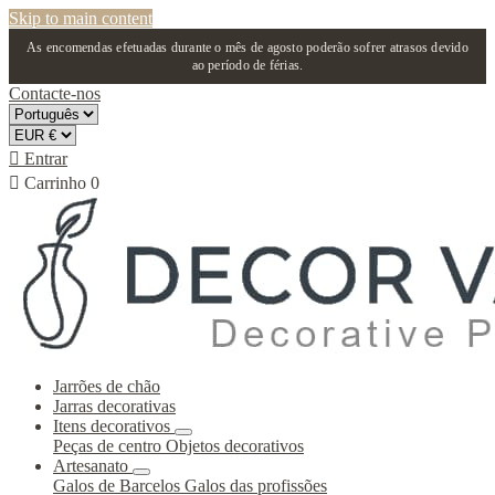
Skip to main content
As encomendas efetuadas durante o mês de agosto poderão sofrer atrasos devido
ao período de férias.
Contacte-nos

Entrar

Carrinho
0
Jarrões de chão
Jarras decorativas
Itens decorativos
Peças de centro
Objetos decorativos
Artesanato
Galos de Barcelos
Galos das profissões