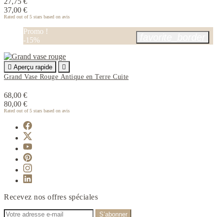
27,75 €
37,00 €
Rated
out of 5 stars based on
avis
Promo !
favorite_border
-15%

Aperçu rapide

Grand Vase Rouge Antique en Terre Cuite
68,00 €
80,00 €
Rated
out of 5 stars based on
avis
Recevez nos offres spéciales