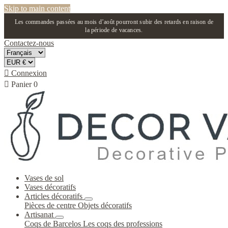
Skip to main content
Les commandes passées au mois d’août pourront subir des retards en raison de
la période de vacances.
Contactez-nous

Connexion

Panier
0
Vases de sol
Vases décoratifs
Articles décoratifs
Pièces de centre
Objets décoratifs
Artisanat
Coqs de Barcelos
Les coqs des professions