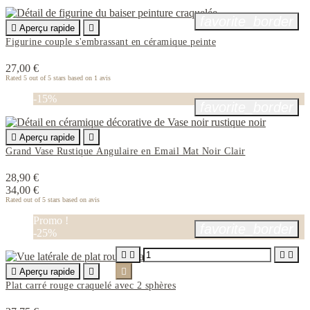
favorite_border

Aperçu rapide

Figurine couple s'embrassant en céramique peinte
27,00 €
Rated
5
out of 5 stars based on
1
avis
-15%
favorite_border

Aperçu rapide

Grand Vase Rustique Angulaire en Email Mat Noir Clair
28,90 €
34,00 €
Rated
out of 5 stars based on
avis
Promo !
favorite_border
-25%





Aperçu rapide


Plat carré rouge craquelé avec 2 sphères