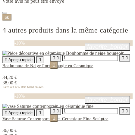
Votre avis ne peut être envoyé
ok
4 autres produits dans la même catégorie
-10%
favorite_border





Aperçu rapide


Bonhomme de Neige Porte-Bougie en Ceramique
34,20 €
38,00 €
Rated
out of 5 stars based on
avis
-10%
favorite_border





Aperçu rapide


Vase Saturne Contemporaine en Ceramique Fine Sculptee
36,00 €