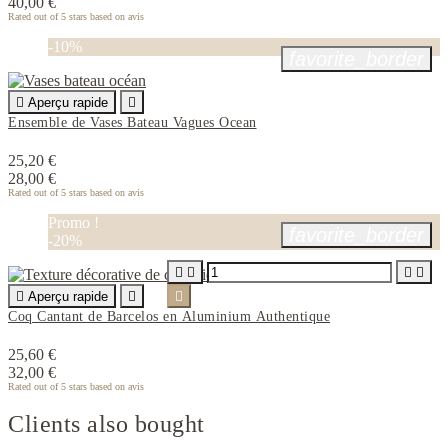
40,00 €
Rated
out of 5 stars based on
avis
-10%
favorite_border

Aperçu rapide

Ensemble de Vases Bateau Vagues Ocean
25,20 €
28,00 €
Rated
out of 5 stars based on
avis
Promo !
favorite_border
-20%





Aperçu rapide


Coq Cantant de Barcelos en Aluminium Authentique
25,60 €
32,00 €
Rated
out of 5 stars based on
avis
Clients also bought