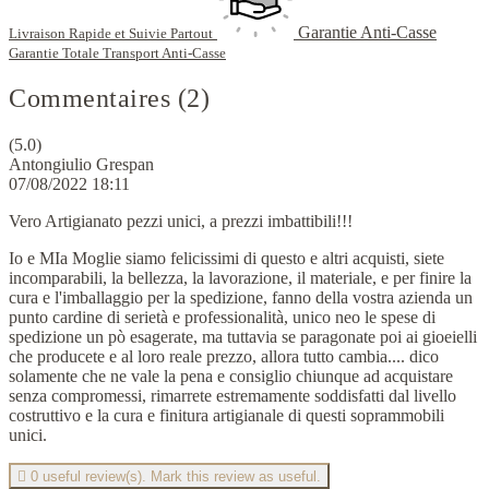
Garantie Anti-Casse
Livraison Rapide et Suivie Partout
Garantie Totale Transport Anti-Casse
Commentaires (2)
(5.0)
Antongiulio Grespan
07/08/2022 18:11
Vero Artigianato pezzi unici, a prezzi imbattibili!!!
Io e MIa Moglie siamo felicissimi di questo e altri acquisti, siete
incomparabili, la bellezza, la lavorazione, il materiale, e per finire la
cura e l'imballaggio per la spedizione, fanno della vostra azienda un
punto cardine di serietà e professionalità, unico neo le spese di
spedizione un pò esagerate, ma tuttavia se paragonate poi ai gioeielli
che producete e al loro reale prezzo, allora tutto cambia.... dico
solamente che ne vale la pena e consiglio chiunque ad acquistare
senza compromessi, rimarrete estremamente soddisfatti dal livello
costruttivo e la cura e finitura artigianale di questi soprammobili
unici.

0
useful review(s). Mark this review as useful.