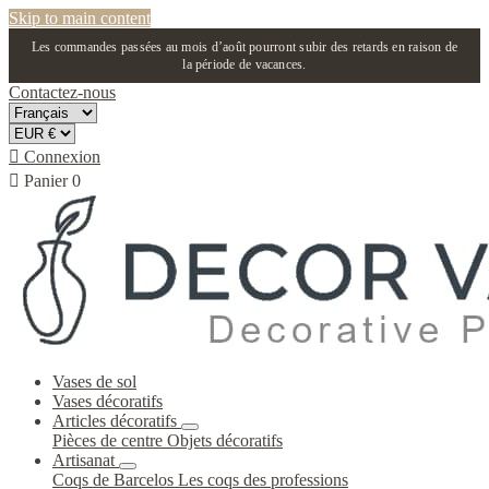
Skip to main content
Les commandes passées au mois d’août pourront subir des retards en raison de
la période de vacances.
Contactez-nous

Connexion

Panier
0
Vases de sol
Vases décoratifs
Articles décoratifs
Pièces de centre
Objets décoratifs
Artisanat
Coqs de Barcelos
Les coqs des professions