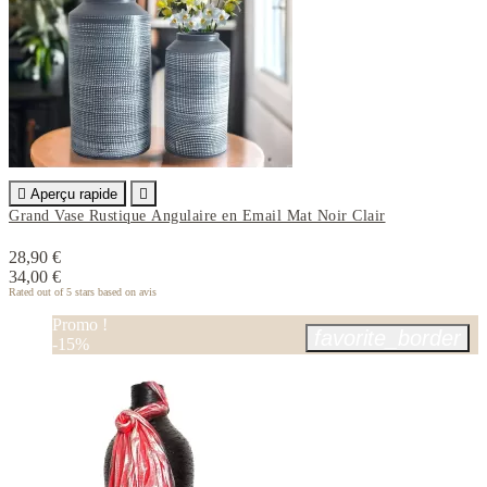

Aperçu rapide

Grand Vase Rustique Angulaire en Email Mat Noir Clair
28,90 €
34,00 €
Rated
out of 5 stars based on
avis
Promo !
favorite_border
-15%