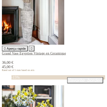

Aperçu rapide

Grand Vase Egyptien Vintage en Ceramique
36,00 €
45,00 €
Rated
out of 5 stars based on
avis
-15%
favorite_border