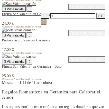
Valorado
de 5 estrellas basado en
reseñas
favorite_border

Vista rápida

Figura San Valentín en Cerámica - Pasión





24,00 €
Valorado
de 5 estrellas basado en
reseñas
favorite_border

Vista rápida

Portavelas Corazón en Cerámica
17,00 €
Valorado
de 5 estrellas basado en
reseñas
favorite_border

Vista rápida

Figura San Valentín en Cerámica - Beso
25,00 €
Valorado
de 5 estrellas basado en
reseñas
Mostrando 1-11 de 11 artículo(s)
Regalos Románticos en Cerámica para Celebrar el
Amor
Los objetos románticos en cerámica son regalos duraderos que van