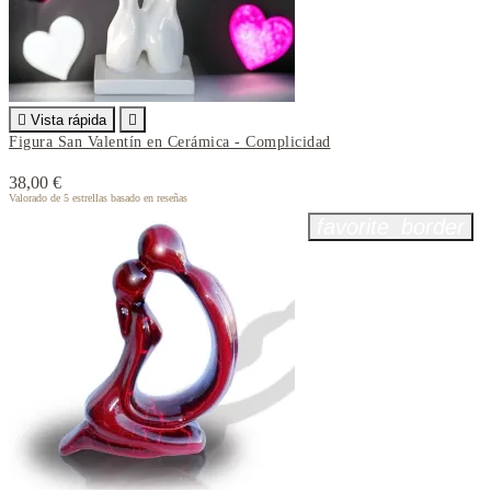

Vista rápida

Figura San Valentín en Cerámica - Complicidad
38,00 €
Valorado
de 5 estrellas basado en
reseñas
favorite_border