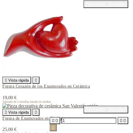
favorite_border

Vista rápida

Figura Corazón de los Enamorados en Cerámica
19,00 €
Valorado
de 5 estrellas basado en
reseñas
favorite_border

Vista rápida

Figura de Enamorados en Cerámica





25,00 €