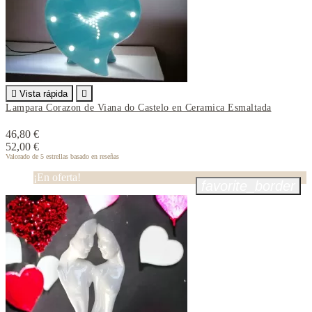

Vista rápida

Lampara Corazon de Viana do Castelo en Ceramica Esmaltada
46,80 €
52,00 €
Valorado
de 5 estrellas basado en
reseñas
¡En oferta!
favorite_border