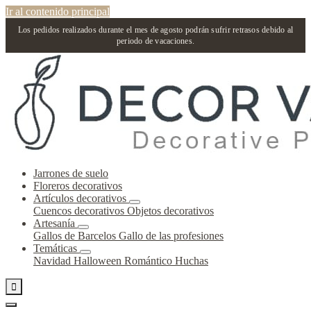
Ir al contenido principal
Los pedidos realizados durante el mes de agosto podrán sufrir retrasos debido al
periodo de vacaciones.
Jarrones de suelo
Floreros decorativos
Artículos decorativos
Cuencos decorativos
Objetos decorativos
Artesanía
Gallos de Barcelos
Gallo de las profesiones
Temáticas
Navidad
Halloween
Romántico
Huchas
