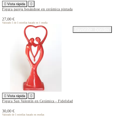

Vista rápida

Figura pareja besándose en cerámica pintada
27,00 €
Valorado
5
de 5 estrellas basado en
1
reseña
favorite_border

Vista rápida

Figura San Valentín en Cerámica - Fidelidad
30,00 €
Valorado
de 5 estrellas basado en
reseñas