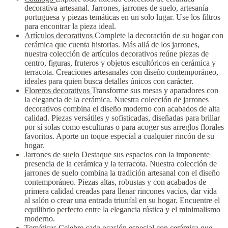
decorativa artesanal. Jarrones, jarrones de suelo, artesanía
portuguesa y piezas temáticas en un solo lugar. Use los filtros
para encontrar la pieza ideal.
Artículos decorativos
Complete la decoración de su hogar con
cerámica que cuenta historias. Más allá de los jarrones,
nuestra colección de artículos decorativos reúne piezas de
centro, figuras, fruteros y objetos escultóricos en cerámica y
terracota. Creaciones artesanales con diseño contemporáneo,
ideales para quien busca detalles únicos con carácter.
Floreros decorativos
Transforme sus mesas y aparadores con
la elegancia de la cerámica. Nuestra colección de jarrones
decorativos combina el diseño moderno con acabados de alta
calidad. Piezas versátiles y sofisticadas, diseñadas para brillar
por sí solas como esculturas o para acoger sus arreglos florales
favoritos. Aporte un toque especial a cualquier rincón de su
hogar.
Jarrones de suelo
Destaque sus espacios con la imponente
presencia de la cerámica y la terracota. Nuestra colección de
jarrones de suelo combina la tradición artesanal con el diseño
contemporáneo. Piezas altas, robustas y con acabados de
primera calidad creadas para llenar rincones vacíos, dar vida
al salón o crear una entrada triunfal en su hogar. Encuentre el
equilibrio perfecto entre la elegancia rústica y el minimalismo
moderno.
Temáticas
Celebre cada ocasión especial con cerámica que