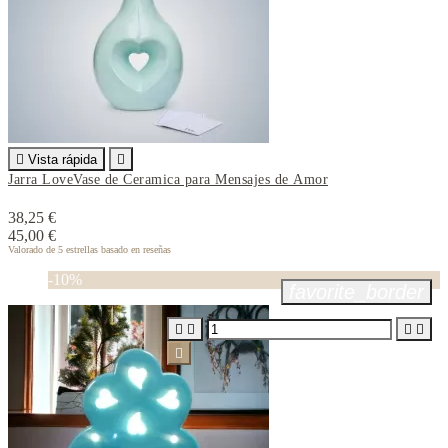

Vista rápida

Jarra LoveVase de Ceramica para Mensajes de Amor
38,25 €
45,00 €
Valorado
de 5 estrellas basado en
reseñas
-10%
favorite_border




