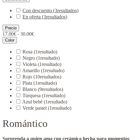
Con descuento
(3
resultados
)
En oferta
(3
resultados
)
Precio
17.00€ - 30.00€
Color
Rosa
(1
resultado
)
Negro
(1
resultado
)
Violeta
(1
resultado
)
Amarillo
(1
resultado
)
Rojo
(10
resultados
)
Plata
(1
resultado
)
Blanco
(9
resultados
)
Turquesa
(1
resultado
)
Azul bebé
(1
resultado
)
Verde pastel
(1
resultado
)
Romántico
Sorprenda a quien ama con cerámica hecha para momentos