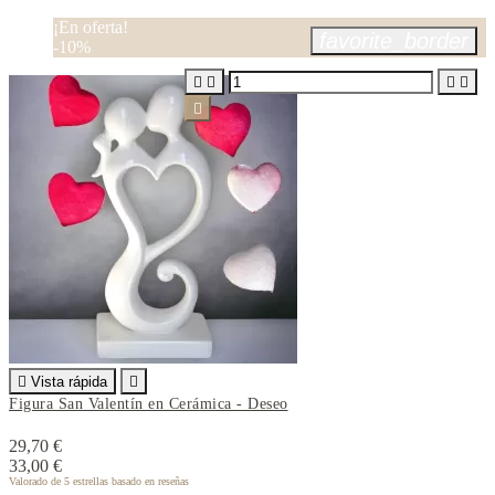
¡En oferta!
favorite_border
-10%






Vista rápida

Figura San Valentín en Cerámica - Deseo
29,70 €
33,00 €
Valorado
de 5 estrellas basado en
reseñas