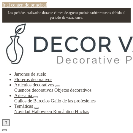
Ir al contenido principal
Los pedidos realizados durante el mes de agosto podrán sufrir retrasos debido al
periodo de vacaciones.
Jarrones de suelo
Floreros decorativos
Artículos decorativos
Cuencos decorativos
Objetos decorativos
Artesanía
Gallos de Barcelos
Gallo de las profesiones
Temáticas
Navidad
Halloween
Romántico
Huchas
