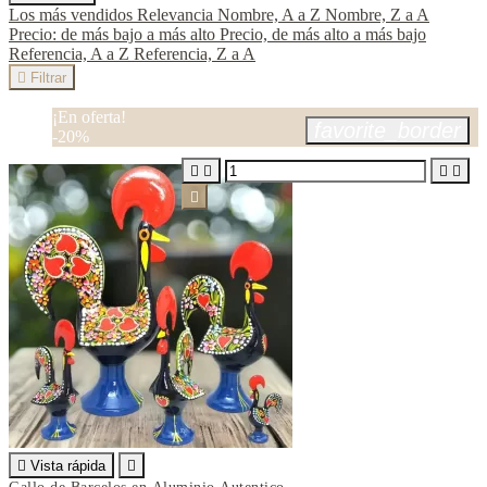
Los más vendidos
Relevancia
Nombre, A a Z
Nombre, Z a A
Precio: de más bajo a más alto
Precio, de más alto a más bajo
Referencia, A a Z
Referencia, Z a A

Filtrar
¡En oferta!
favorite_border
-20%






Vista rápida
