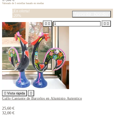
Valorado
de 5 estrellas basado en
reseñas
¡En oferta!
favorite_border
-20%






Vista rápida

Gallo Cantante de Barcelos en Aluminio Autentico
25,60 €
32,00 €