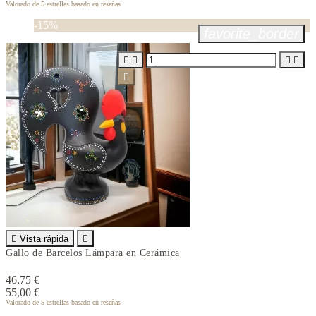
Valorado
de 5 estrellas basado en
reseñas
-15%
favorite_border






Vista rápida

Gallo de Barcelos Lámpara en Cerámica
46,75 €
55,00 €
Valorado
de 5 estrellas basado en
reseñas