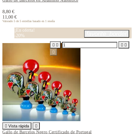
Gallo de Barcelos en Aluminio Autentico
8,80 €
11,00 €
Valorado
5
de 5 estrellas basado en
1
reseña
¡En oferta!
favorite_border
-20%






Vista rápida

Gallo de Barcelos Negro Certificado de Portugal