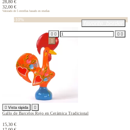
28,80 €
32,00 €
Valorado
de 5 estrellas basado en
reseñas
-10%
favorite_border






Vista rápida

Gallo de Barcelos Rojo en Cerámica Tradicional
15,30 €
17,00 €