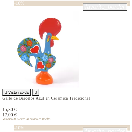
-10%
favorite_border

Vista rápida

Gallo de Barcelos Azul en Cerámica Tradicional
15,30 €
17,00 €
Valorado
de 5 estrellas basado en
reseñas
-10%
favorite_border