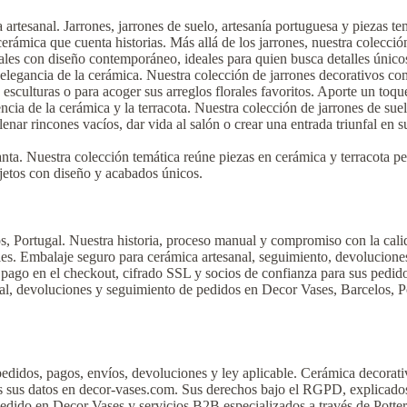
rtesanal. Jarrones, jarrones de suelo, artesanía portuguesa y piezas temá
ámica que cuenta historias. Más allá de los jarrones, nuestra colección 
nales con diseño contemporáneo, ideales para quien busca detalles únicos
elegancia de la cerámica. Nuestra colección de jarrones decorativos co
o esculturas o para acoger sus arreglos florales favoritos. Aporte un toq
cia de la cerámica y la terracota. Nuestra colección de jarrones de sue
enar rincones vacíos, dar vida al salón o crear una entrada triunfal en su
nta. Nuestra colección temática reúne piezas en cerámica y terracota p
jetos con diseño y acabados únicos.
s, Portugal. Nuestra historia, proceso manual y compromiso con la cal
es. Embalaje seguro para cerámica artesanal, seguimiento, devoluciones 
ago en el checkout, cifrado SSL y socios de confianza para sus pedido
al, devoluciones y seguimiento de pedidos en Decor Vases, Barcelos, P
idos, pagos, envíos, devoluciones y ley aplicable. Cerámica decorativ
sus datos en decor-vases.com. Sus derechos bajo el RGPD, explicados
pedido en Decor Vases y servicios B2B especializados a través de Pot