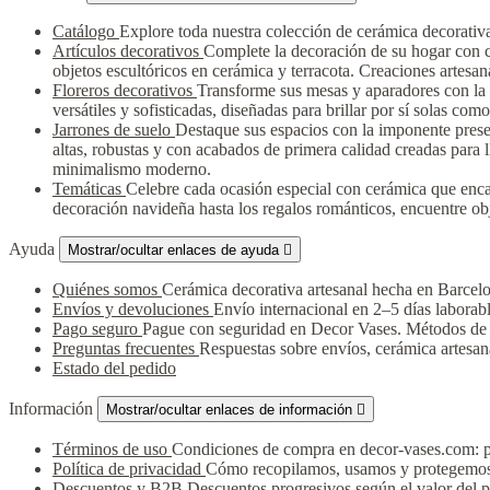
Catálogo
Explore toda nuestra colección de cerámica decorativa a
Artículos decorativos
Complete la decoración de su hogar con cer
objetos escultóricos en cerámica y terracota. Creaciones artesa
Floreros decorativos
Transforme sus mesas y aparadores con la 
versátiles y sofisticadas, diseñadas para brillar por sí solas com
Jarrones de suelo
Destaque sus espacios con la imponente presen
altas, robustas y con acabados de primera calidad creadas para ll
minimalismo moderno.
Temáticas
Celebre cada ocasión especial con cerámica que enca
decoración navideña hasta los regalos románticos, encuentre ob
Ayuda
Mostrar/ocultar enlaces de ayuda

Quiénes somos
Cerámica decorativa artesanal hecha en Barcelo
Envíos y devoluciones
Envío internacional en 2–5 días laborabl
Pago seguro
Pague con seguridad en Decor Vases. Métodos de p
Preguntas frecuentes
Respuestas sobre envíos, cerámica artesan
Estado del pedido
Información
Mostrar/ocultar enlaces de información

Términos de uso
Condiciones de compra en decor-vases.com: ped
Política de privacidad
Cómo recopilamos, usamos y protegemos 
Descuentos y B2B
Descuentos progresivos según el valor del 