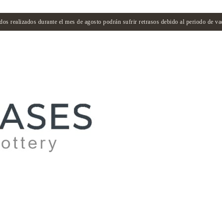
dos realizados durante el mes de agosto podrán sufrir retrasos debido al periodo de va