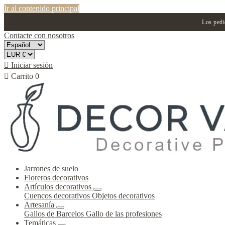
Ir al contenido principal
Los pedi
Contacte con nosotros

Iniciar sesión

Carrito
0
Jarrones de suelo
Floreros decorativos
Artículos decorativos
Cuencos decorativos
Objetos decorativos
Artesanía
Gallos de Barcelos
Gallo de las profesiones
Temáticas