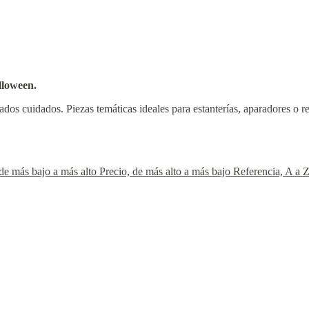
lloween.
s cuidados. Piezas temáticas ideales para estanterías, aparadores o re
 de más bajo a más alto
Precio, de más alto a más bajo
Referencia, A a 