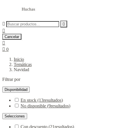
Huchas



Cancelar


0
Inicio
Temáticas
Navidad
Filtrar por
Disponibilidad
En stock
(13
resultados
)
No disponible
(9
resultados
)
Selecciones
Con descuento
(21
resultados
)