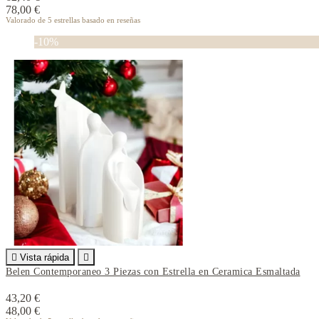
78,00 €
Valorado
de 5 estrellas basado en
reseñas
-10%

Vista rápida

Belen Contemporaneo 3 Piezas con Estrella en Ceramica Esmaltada
43,20 €
48,00 €