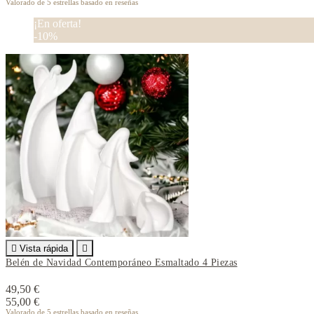
Valorado
de 5 estrellas basado en
reseñas
¡En oferta!
-10%

Vista rápida

Belén de Navidad Contemporáneo Esmaltado 4 Piezas
49,50 €
55,00 €
Valorado
de 5 estrellas basado en
reseñas