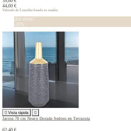
39,60 €
44,00 €
Valorado
de 5 estrellas basado en
reseñas
¡En oferta!
-20%

Vista rápida

Jarron 70 cm Negro Dorado Sedoso en Terracota
62,40 €