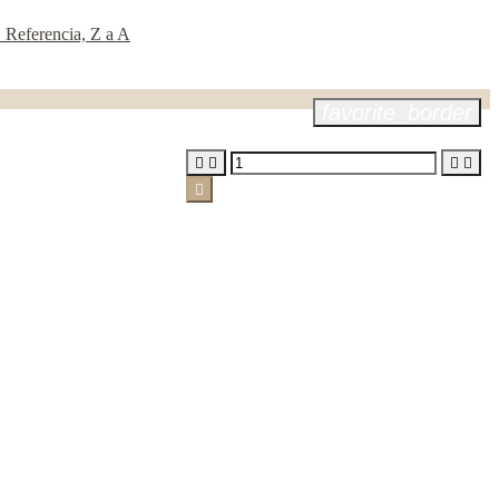
Z
Referencia, Z a A
favorite_border




