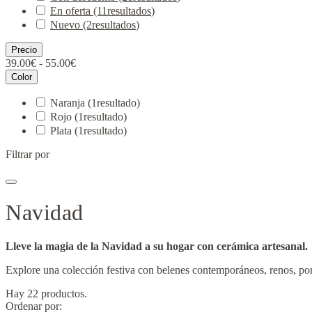
En oferta
(11
resultados
)
Nuevo
(2
resultados
)
Precio
39.00€ - 55.00€
Color
Naranja
(1
resultado
)
Rojo
(1
resultado
)
Plata
(1
resultado
)
Filtrar por
Navidad
Lleve la magia de la Navidad a su hogar con cerámica artesanal.
Explore una colección festiva con belenes contemporáneos, renos, port
Hay 22 productos.
Ordenar por: