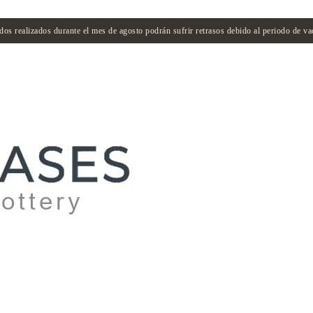
dos realizados durante el mes de agosto podrán sufrir retrasos debido al periodo de va