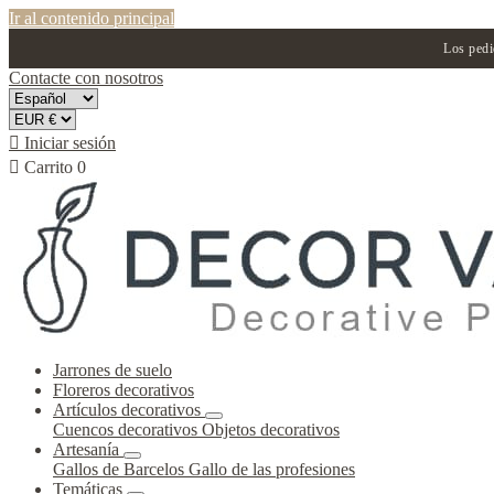
Ir al contenido principal
Los pedi
Contacte con nosotros

Iniciar sesión

Carrito
0
Jarrones de suelo
Floreros decorativos
Artículos decorativos
Cuencos decorativos
Objetos decorativos
Artesanía
Gallos de Barcelos
Gallo de las profesiones
Temáticas