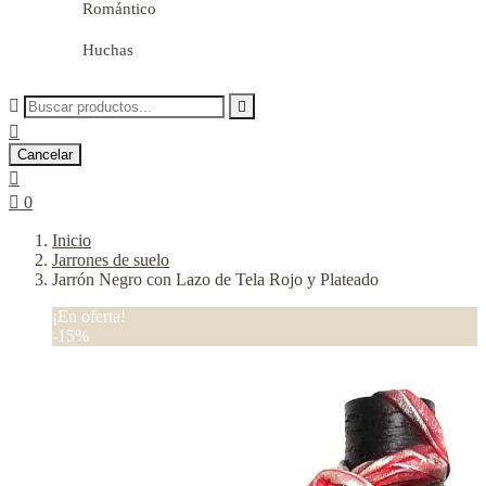
Romántico
Huchas



Cancelar


0
Inicio
Jarrones de suelo
Jarrón Negro con Lazo de Tela Rojo y Plateado
¡En oferta!
-15%