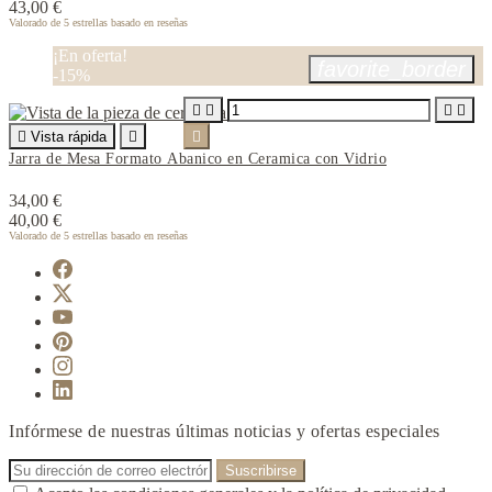
43,00 €
Valorado
de 5 estrellas basado en
reseñas
¡En oferta!
favorite_border
-15%





Vista rápida


Jarra de Mesa Formato Abanico en Ceramica con Vidrio
34,00 €
40,00 €
Valorado
de 5 estrellas basado en
reseñas
Infórmese de nuestras últimas noticias y ofertas especiales