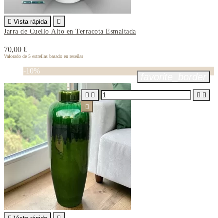

Vista rápida

Jarra de Cuello Alto en Terracota Esmaltada
70,00 €
Valorado
de 5 estrellas basado en
reseñas
-10%
favorite_border




