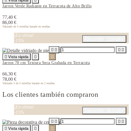

Vista rápida

Jarron Verde Radiante en Terracota de Alto Brillo
77,40 €
86,00 €
Valorado
de 5 estrellas basado en
reseñas
¡En oferta!
favorite_border
-15%





Vista rápida


Jarron 70 cm Textura Seca Grabada en Terracota
66,30 €
78,00 €
Valorado
5
de 5 estrellas basado en
2
reseñas
Los clientes también compraron
¡En oferta!
favorite_border
-15%





Vista rápida

