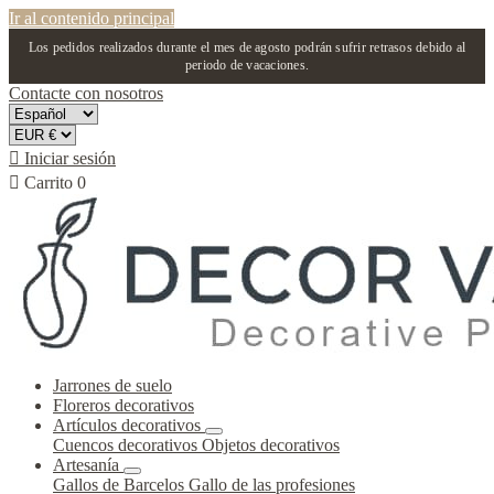
Ir al contenido principal
Los pedidos realizados durante el mes de agosto podrán sufrir retrasos debido al
periodo de vacaciones.
Contacte con nosotros

Iniciar sesión

Carrito
0
Jarrones de suelo
Floreros decorativos
Artículos decorativos
Cuencos decorativos
Objetos decorativos
Artesanía
Gallos de Barcelos
Gallo de las profesiones