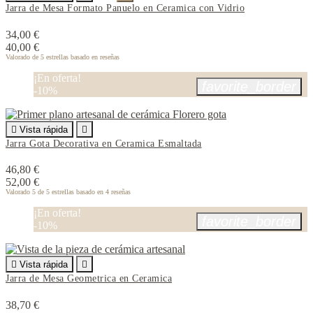
Jarra de Mesa Formato Panuelo en Ceramica con Vidrio
34,00 €
40,00 €
Valorado
de 5 estrellas basado en
reseñas
¡En oferta!
favorite_border
-10%

Vista rápida

Jarra Gota Decorativa en Ceramica Esmaltada
46,80 €
52,00 €
Valorado
5
de 5 estrellas basado en
4
reseñas
¡En oferta!
favorite_border
-10%

Vista rápida

Jarra de Mesa Geometrica en Ceramica
38,70 €