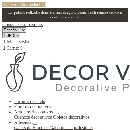
Ir al contenido principal
Los pedidos realizados durante el mes de agosto podrán sufrir retrasos debido al
periodo de vacaciones.
Contacte con nosotros

Iniciar sesión

Carrito
0
Jarrones de suelo
Floreros decorativos
Artículos decorativos
Cuencos decorativos
Objetos decorativos
Artesanía
Gallos de Barcelos
Gallo de las profesiones