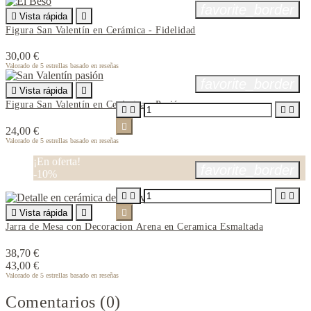
favorite_border

Vista rápida

Figura San Valentín en Cerámica - Fidelidad
30,00 €
Valorado
de 5 estrellas basado en
reseñas
favorite_border

Vista rápida

Figura San Valentín en Cerámica - Pasión





24,00 €
Valorado
de 5 estrellas basado en
reseñas
¡En oferta!
favorite_border
-10%





Vista rápida


Jarra de Mesa con Decoracion Arena en Ceramica Esmaltada
38,70 €
43,00 €
Valorado
de 5 estrellas basado en
reseñas
Comentarios (0)