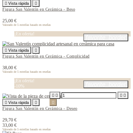

Vista rápida

Figura San Valentín en Cerámica - Beso
25,00 €
Valorado
de 5 estrellas basado en
reseñas
¡En oferta!
favorite_border

Vista rápida

Figura San Valentín en Cerámica - Complicidad
38,00 €
Valorado
de 5 estrellas basado en
reseñas
¡En oferta!
favorite_border
-10%





Vista rápida


Figura San Valentín en Cerámica - Deseo
29,70 €
33,00 €
Valorado
de 5 estrellas basado en
reseñas