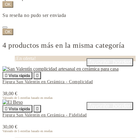
OK
Su reseña no pudo ser enviada
OK
4 productos más en la misma categoría
¡En oferta!
favorite_border

Vista rápida

Figura San Valentín en Cerámica - Complicidad
38,00 €
Valorado
de 5 estrellas basado en
reseñas
favorite_border

Vista rápida

Figura San Valentín en Cerámica - Fidelidad
30,00 €
Valorado
de 5 estrellas basado en
reseñas