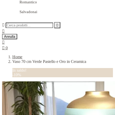
Romantico
Salvadonai



Annulla


0
Home
Vaso 70 cm Verde Pastello e Oro in Ceramica
In saldo!
-10%