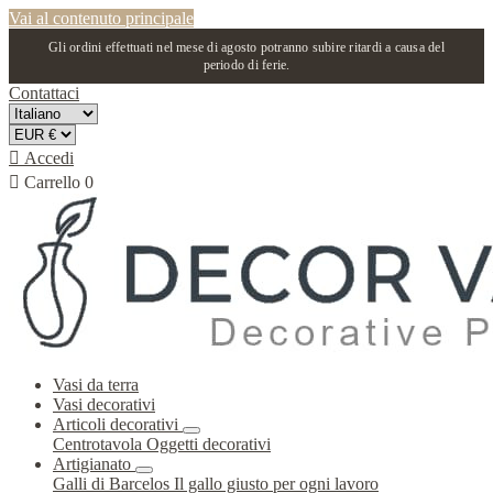
Vai al contenuto principale
Gli ordini effettuati nel mese di agosto potranno subire ritardi a causa del
periodo di ferie.
Contattaci

Accedi

Carrello
0
Vasi da terra
Vasi decorativi
Articoli decorativi
Centrotavola
Oggetti decorativi
Artigianato
Galli di Barcelos
Il gallo giusto per ogni lavoro