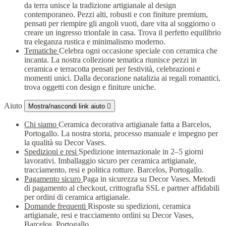
da terra unisce la tradizione artigianale al design
contemporaneo. Pezzi alti, robusti e con finiture premium,
pensati per riempire gli angoli vuoti, dare vita al soggiorno o
creare un ingresso trionfale in casa. Trova il perfetto equilibrio
tra eleganza rustica e minimalismo moderno.
Tematiche
Celebra ogni occasione speciale con ceramica che
incanta. La nostra collezione tematica riunisce pezzi in
ceramica e terracotta pensati per festività, celebrazioni e
momenti unici. Dalla decorazione natalizia ai regali romantici,
trova oggetti con design e finiture uniche.
Aiuto
Mostra/nascondi link aiuto

Chi siamo
Ceramica decorativa artigianale fatta a Barcelos,
Portogallo. La nostra storia, processo manuale e impegno per
la qualità su Decor Vases.
Spedizioni e resi
Spedizione internazionale in 2–5 giorni
lavorativi. Imballaggio sicuro per ceramica artigianale,
tracciamento, resi e politica rotture. Barcelos, Portogallo.
Pagamento sicuro
Paga in sicurezza su Decor Vases. Metodi
di pagamento al checkout, crittografia SSL e partner affidabili
per ordini di ceramica artigianale.
Domande frequenti
Risposte su spedizioni, ceramica
artigianale, resi e tracciamento ordini su Decor Vases,
Barcelos, Portogallo.