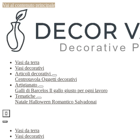
Vai al contenuto principale
Vasi da terra
Vasi decorativi
Articoli decorativi
Centrotavola
Oggetti decorativi
Artigianato
Galli di Barcelos
Il gallo giusto per ogni lavoro
Tematiche
Natale
Halloween
Romantico
Salvadonai

Vasi da terra
Vasi decorativi