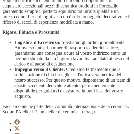
Vogliamo offrire ai clienti di tutto il mondo l'opportunità di
acquistare eccezionali pezzi di ceramica prodotti in Portogallo,
garantendo sempre il perfetto equilibrio tra un'alta qualità e un
prezzo equo. Per noi, ogni vaso no è solo un oggetto decorativo; è il
riflesso di secoli di esperienza modellata a mano.
Rigore, Fiducia e Prossimità
Logistica d'Eccellenza:
Spediamo gli ordini giornalmente.
Attraverso i nostri partner di trasporto leader del settore,
garantiamo una consegna sicura al vostro indirizzo entro un
periodo stimato da 2 a 5 giorni lavorativi, adattato al peso del
carico e al paese di destinazione.
Impegno verso il Cliente:
Crediamo fermamente que la
soddisfazione di chi ci sceglie sia l'unica vera metrica del
nostro successo. Per questo motivo, disponiamo di un team di
assistenza clienti dedicato e attento, permanentemente
disponibile per guidarvi e assistervi in ogni fase del vostro
acquisto.
Facciamo anche parte della comunità internazionale della ceramica.
Scopri l'
Atelier P7
, un atelier di ceramica a Praga.