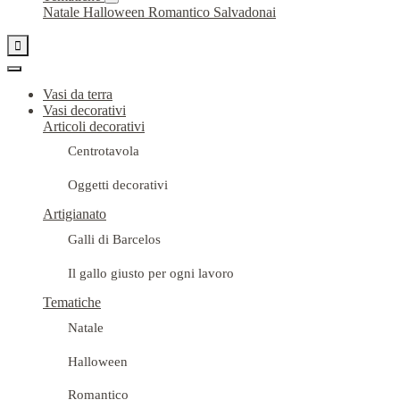
Natale
Halloween
Romantico
Salvadonai

Vasi da terra
Vasi decorativi
Articoli decorativi
Centrotavola
Oggetti decorativi
Artigianato
Galli di Barcelos
Il gallo giusto per ogni lavoro
Tematiche
Natale
Halloween
Romantico