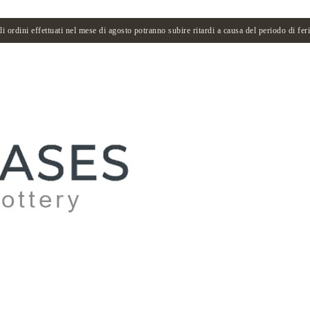
li ordini effettuati nel mese di agosto potranno subire ritardi a causa del periodo di feri