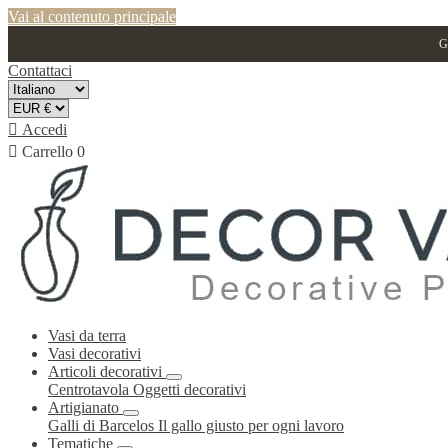
Vai al contenuto principale
G
Contattaci

Accedi

Carrello
0
Vasi da terra
Vasi decorativi
Articoli decorativi
Centrotavola
Oggetti decorativi
Artigianato
Galli di Barcelos
Il gallo giusto per ogni lavoro
Tematiche