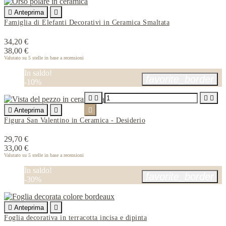

Anteprima

Famiglia di Elefanti Decorativi in Ceramica Smaltata
34,20 €
38,00 €
Valutato
su 5 stelle in base a
recensioni
In saldo!
favorite_border
-10%





Anteprima


Figura San Valentino in Ceramica - Desiderio
29,70 €
33,00 €
Valutato
su 5 stelle in base a
recensioni
In saldo!
favorite_border
-30%

Anteprima

Foglia decorativa in terracotta incisa e dipinta