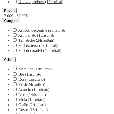
Nuovo prodotto
(13
risultati
)
Prezzo
12.00€ - 60.00€
Categorie
Articoli decorativi
(28
risultati
)
Artigianato
(13
risultati
)
Tematiche
(24
risultati
)
Vasi da terra
(53
risultati
)
Vasi decorativi
(49
risultati
)
Colore
Metallico
(1
risultato
)
Blu
(1
risultato
)
Rosa
(1
risultato
)
Verde
(4
risultati
)
Arancio
(1
risultato
)
Nero
(14
risultati
)
Viola
(1
risultato
)
Giallo
(2
risultati
)
Rosso
(16
risultati
)