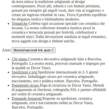
da terra unisce la tradizione artigianale al design
contemporaneo. Pezzi alti, robusti e con finiture premium,
pensati per riempire gli angoli vuoti, dare vita al soggiorno o
creare un ingresso trionfale in casa. Trova il perfetto equilibrio
tra eleganza rustica e minimalismo moderno.
Tematiche
Celebra ogni occasione speciale con ceramica che
incanta. La nostra collezione tematica riunisce pezzi in
ceramica e terracotta pensati per festività, celebrazioni e
momenti unici. Dalla decorazione natalizia ai regali romantici,
trova oggetti con design e finiture uniche.
Aiuto
Mostra/nascondi link aiuto

Chi siamo
Ceramica decorativa artigianale fatta a Barcelos,
Portogallo. La nostra storia, processo manuale e impegno per
la qualità su Decor Vases.
Spedizioni e resi
Spedizione internazionale in 2–5 giorni
lavorativi. Imballaggio sicuro per ceramica artigianale,
tracciamento, resi e politica rotture. Barcelos, Portogallo.
Pagamento sicuro
Paga in sicurezza su Decor Vases. Metodi
di pagamento al checkout, crittografia SSL e partner affidabili
per ordini di ceramica artigianale.
Domande frequenti
Risposte su spedizioni, ceramica
artigianale, resi e tracciamento ordini su Decor Vases,
Barcelos, Portogallo.