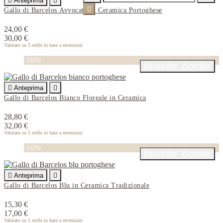

Anteprima


Gallo di Barcelos Avvocato in Ceramica Portoghese
24,00 €
30,00 €
Valutato
su 5 stelle in base a
recensioni
-10%
favorite_border

Anteprima

Gallo di Barcelos Bianco Floreale in Ceramica
28,80 €
32,00 €
Valutato
su 5 stelle in base a
recensioni
-10%
favorite_border

Anteprima

Gallo di Barcelos Blu in Ceramica Tradizionale
15,30 €
17,00 €
Valutato
su 5 stelle in base a
recensioni