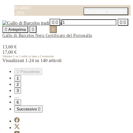
In saldo!
favorite_border
-20%





Anteprima


Gallo di Barcelos Nero Certificato del Portogallo
13,60 €
17,00 €
Valutato
5
su 5 stelle in base a
2
recensioni
Visualizzati 1-24 su 140 articoli

Precedente
1
2
3
…
6
Successivo
