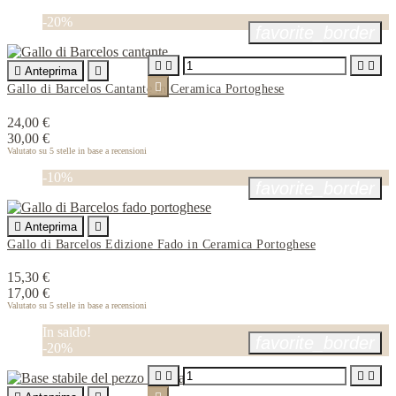
-20%
favorite_border





Anteprima


Gallo di Barcelos Cantante in Ceramica Portoghese
24,00 €
30,00 €
Valutato
su 5 stelle in base a
recensioni
-10%
favorite_border

Anteprima

Gallo di Barcelos Edizione Fado in Ceramica Portoghese
15,30 €
17,00 €
Valutato
su 5 stelle in base a
recensioni
In saldo!
favorite_border
-20%



