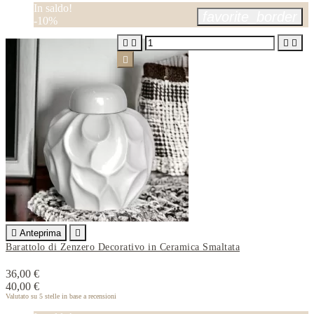
In saldo!
favorite_border
-10%






Anteprima

Barattolo di Zenzero Decorativo in Ceramica Smaltata
36,00 €
40,00 €
Valutato
su 5 stelle in base a
recensioni