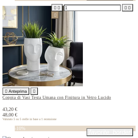






Anteprima

Coppia di Vasi Testa Umana con Finitura in Vetro Lucido
43,20 €
48,00 €
Valutato
5
su 5 stelle in base a
1
recensione
-10%
favorite_border