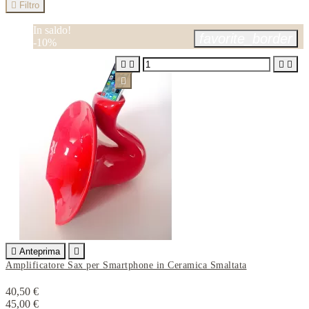

Filtro
In saldo!
favorite_border
-10%






Anteprima

Amplificatore Sax per Smartphone in Ceramica Smaltata
40,50 €
45,00 €