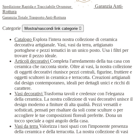
Garanzia Anti-
Spedizione Rapida e Tracciabile Ovunque
Rottura
Garanzia Totale Trasporto Anti-Rottura
Categorie
Mostra/nascondi link categorie

Catalogo
Esplora l'intera nostra collezione di ceramica
decorativa artigianale. Vasi, vasi da terra, artigianato
portoghese e pezzi tematici in un unico posto. Usa i filtri per
trovare il pezzo ideale.
Articoli decorativi
Completa l'arredamento della tua casa con
ceramica che racconta storie. Oltre ai vasi, la nostra collezione
di oggetti decorativi riunisce pezzi centrali, figurine, fruttiere e
oggetti scultorei in ceramica e terracotta. Creazioni artigianali
dal design contemporaneo, ideali per dettagli unici e ricchi di
carattere.
Vasi decorativi
Trasforma tavoli e credenze con l'eleganza
della ceramica. La nostra collezione di vasi decorativi unisce il
design moderno a finiture di alta qualità. Pezzi versatili e
sofisticati, pensati per risaltare da soli come sculture o per
accogliere le tue composizioni floreali preferite. Dona un
tocco speciale a ogni angolo della casa.
Vasi da terra
Valorizza i tuoi spazi con l'imponente presenza
della ceramica e della terracotta. La nostra collezione di vasi