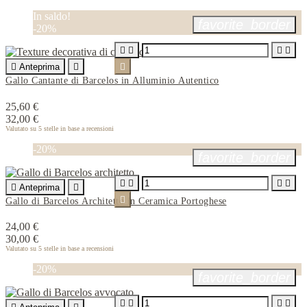
In saldo!
favorite_border
-20%





Anteprima


Gallo Cantante di Barcelos in Alluminio Autentico
25,60 €
32,00 €
Valutato
su 5 stelle in base a
recensioni
-20%
favorite_border





Anteprima


Gallo di Barcelos Architetto in Ceramica Portoghese
24,00 €
30,00 €
Valutato
su 5 stelle in base a
recensioni
-20%
favorite_border



