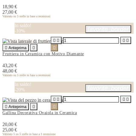
18,90 €
27,00 €
Valutato
su 5 stelle in base a
recensioni
In saldo!
favorite_border
-10%





Anteprima


Fruttiera in Ceramica con Motivo Diamante
43,20 €
48,00 €
Valutato
su 5 stelle in base a
recensioni
In saldo!
favorite_border
-20%





Anteprima


Gallina Decorativa Ovaiola in Ceramica
20,00 €
25,00 €
Valutato
5
su 5 stelle in base a
1
recensione