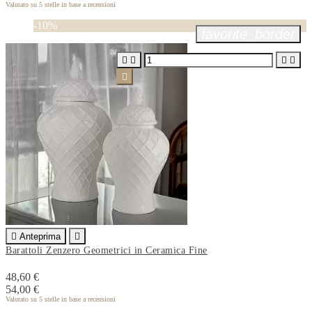
Valutato
su 5 stelle in base a
recensioni
-10%
favorite_border






Anteprima

Barattoli Zenzero Geometrici in Ceramica Fine
48,60 €
54,00 €
Valutato
su 5 stelle in base a
recensioni