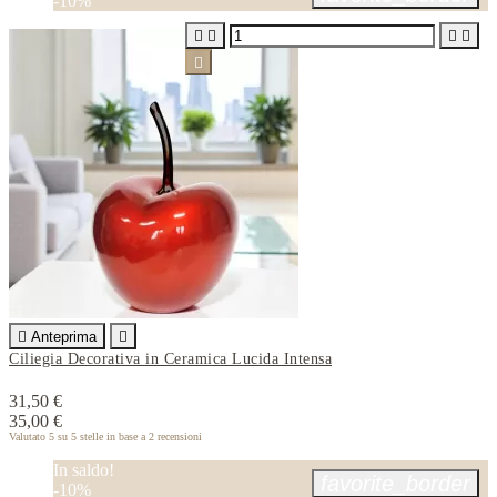
-10%






Anteprima

Ciliegia Decorativa in Ceramica Lucida Intensa
31,50 €
35,00 €
Valutato
5
su 5 stelle in base a
2
recensioni
In saldo!
favorite_border
-10%