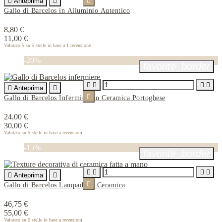

Anteprima


Gallo di Barcelos in Alluminio Autentico
8,80 €
11,00 €
Valutato
5
su 5 stelle in base a
1
recensione
-20%
favorite_border





Anteprima


Gallo di Barcelos Infermiere in Ceramica Portoghese
24,00 €
30,00 €
Valutato
su 5 stelle in base a
recensioni
-15%
favorite_border





Anteprima


Gallo di Barcelos Lampada in Ceramica
46,75 €
55,00 €
Valutato
su 5 stelle in base a
recensioni