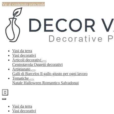
Vai al contenuto principale
Vasi da terra
Vasi decorativi
Articoli decorativi
Centrotavola
Oggetti decorativi
Artigianato
Galli di Barcelos
Il gallo giusto per ogni lavoro
Tematiche
Natale
Halloween
Romantico
Salvadonai

Vasi da terra
Vasi decorativi