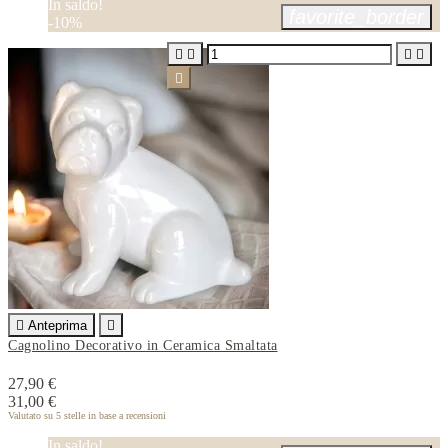
In saldo!
favorite_border
-10%






Anteprima

Cagnolino Decorativo in Ceramica Smaltata
27,90 €
31,00 €
Valutato
su 5 stelle in base a
recensioni
In saldo!