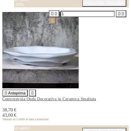
favorite_border
-10%






Anteprima

Centrotavola Onda Decorativa in Ceramica Smaltata
38,70 €
43,00 €
Valutato
su 5 stelle in base a
recensioni
In saldo!