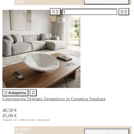
favorite_border
-10%






Anteprima

Centrotavola Origami Geometrico in Ceramica Smaltata
40,50 €
45,00 €
Valutato
su 5 stelle in base a
recensioni
In saldo!
favorite_border