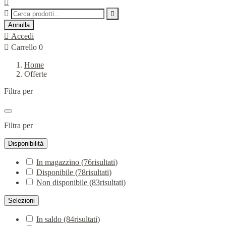



Annulla

Accedi

Carrello
0
Home
Offerte
Filtra per
Filtra per
Disponibilità
In magazzino
(76
risultati
)
Disponibile
(78
risultati
)
Non disponibile
(83
risultati
)
Selezioni
In saldo
(84
risultati
)