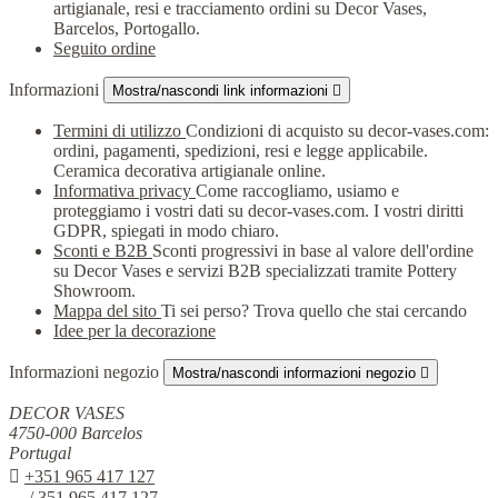
artigianale, resi e tracciamento ordini su Decor Vases,
Barcelos, Portogallo.
Seguito ordine
Informazioni
Mostra/nascondi link informazioni

Termini di utilizzo
Condizioni di acquisto su decor-vases.com:
ordini, pagamenti, spedizioni, resi e legge applicabile.
Ceramica decorativa artigianale online.
Informativa privacy
Come raccogliamo, usiamo e
proteggiamo i vostri dati su decor-vases.com. I vostri diritti
GDPR, spiegati in modo chiaro.
Sconti e B2B
Sconti progressivi in base al valore dell'ordine
su Decor Vases e servizi B2B specializzati tramite Pottery
Showroom.
Mappa del sito
Ti sei perso? Trova quello che stai cercando
Idee per la decorazione
Informazioni negozio
Mostra/nascondi informazioni negozio

DECOR VASES
4750-000 Barcelos
Portugal

+351 965 417 127
/ 351 965 417 127