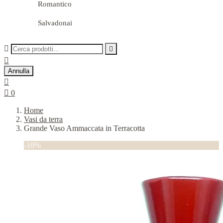
Romantico
Salvadonai



Annulla


0
Home
Vasi da terra
Grande Vaso Ammaccata in Terracotta
-10%