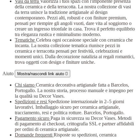
Vasi da terra
Valorizza i tuoi spazi con l'imponente presenza
della ceramica e della terracotta. La nostra collezione di vasi
da terra unisce la tradizione artigianale al design
contemporaneo. Pezzi alti, robusti e con finiture premium,
pensati per riempire gli angoli vuoti, dare vita al soggiorno o
creare un ingresso trionfale in casa. Trova il perfetto equilibrio
tra eleganza rustica e minimalismo moderno.
Tematiche
Celebra ogni occasione speciale con ceramica che
incanta. La nostra collezione tematica riunisce pezzi in
ceramica e terracotta pensati per festività, celebrazioni e
momenti unici. Dalla decorazione natalizia ai regali romantici,
trova oggetti con design e finiture uniche.
Aiuto
Mostra/nascondi link aiuto

Chi siamo
Ceramica decorativa artigianale fatta a Barcelos,
Portogallo. La nostra storia, processo manuale e impegno per
la qualità su Decor Vases.
Spedizioni e resi
Spedizione internazionale in 2–5 giorni
lavorativi. Imballaggio sicuro per ceramica artigianale,
tracciamento, resi e politica rotture. Barcelos, Portogallo.
Pagamento sicuro
Paga in sicurezza su Decor Vases. Metodi
di pagamento al checkout, crittografia SSL e partner affidabili
per ordini di ceramica artigianale.
Domande frequenti
Risposte su spedizioni, ceramica