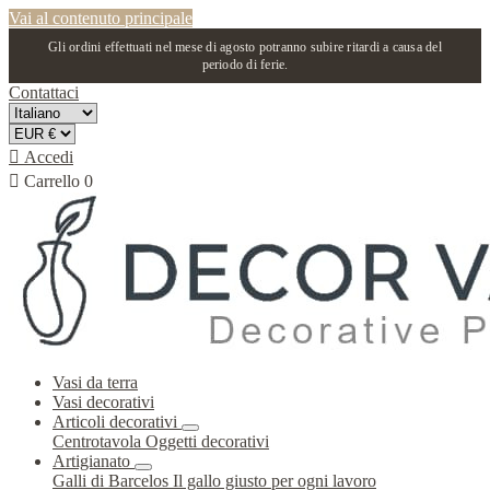
Vai al contenuto principale
Gli ordini effettuati nel mese di agosto potranno subire ritardi a causa del
periodo di ferie.
Contattaci

Accedi

Carrello
0
Vasi da terra
Vasi decorativi
Articoli decorativi
Centrotavola
Oggetti decorativi
Artigianato
Galli di Barcelos
Il gallo giusto per ogni lavoro