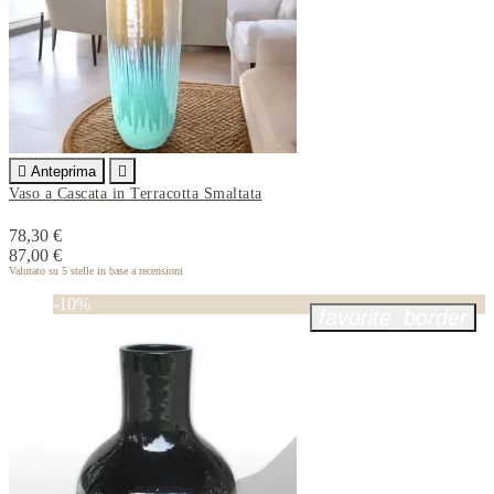

Anteprima

Vaso a Cascata in Terracotta Smaltata
78,30 €
87,00 €
Valutato
su 5 stelle in base a
recensioni
-10%
favorite_border