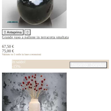

Anteprima

Grande vaso a pallone in terracotta smaltata
67,50 €
75,00 €
Valutato
su 5 stelle in base a
recensioni
In saldo!
favorite_border
-15%