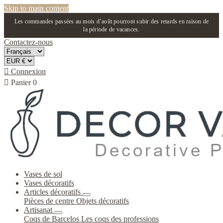
Skip to main content
Les commandes passées au mois d’août pourront subir des retards en raison de
la période de vacances.
Contactez-nous

Connexion

Panier
0
Vases de sol
Vases décoratifs
Articles décoratifs
Pièces de centre
Objets décoratifs
Artisanat
Coqs de Barcelos
Les coqs des professions