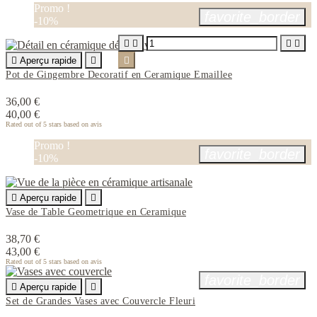
Promo !
favorite_border
-10%





Aperçu rapide


Pot de Gingembre Decoratif en Ceramique Emaillee
36,00 €
40,00 €
Rated
out of 5 stars based on
avis
Promo !
favorite_border
-10%

Aperçu rapide

Vase de Table Geometrique en Ceramique
38,70 €
43,00 €
Rated
out of 5 stars based on
avis
favorite_border

Aperçu rapide

Set de Grandes Vases avec Couvercle Fleuri