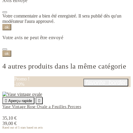
Avis envoyé
Votre commentaire a bien été enregistré. Il sera publié dès qu'un
modérateur l'aura approuvé.
ok
Votre avis ne peut être envoyé
ok
4 autres produits dans la même catégorie
Promo !
favorite_border
-10%

Aperçu rapide

Vase Vintage Rose Ovale a Feuilles Percees
35,10 €
39,00 €
Rated
out of 5 stars based on
avis