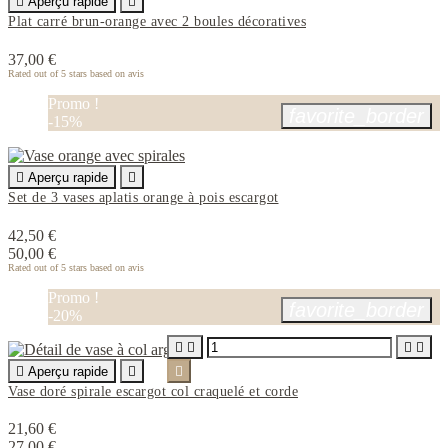

Aperçu rapide

Plat carré brun-orange avec 2 boules décoratives
37,00 €
Rated
out of 5 stars based on
avis
Promo !
favorite_border
-15%

Aperçu rapide

Set de 3 vases aplatis orange à pois escargot
42,50 €
50,00 €
Rated
out of 5 stars based on
avis
Promo !
favorite_border
-20%





Aperçu rapide


Vase doré spirale escargot col craquelé et corde
21,60 €
27,00 €