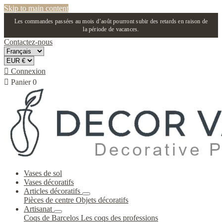
Skip to main content
Les commandes passées au mois d’août pourront subir des retards en raison de
la période de vacances.
Contactez-nous

Connexion

Panier
0
Vases de sol
Vases décoratifs
Articles décoratifs
Pièces de centre
Objets décoratifs
Artisanat
Coqs de Barcelos
Les coqs des professions