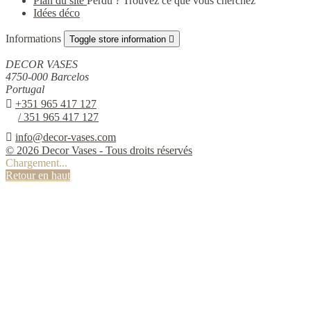
Plan du site
Perdu ? Trouvez ce que vous cherchez
Idées déco
Informations
Toggle store information

DECOR VASES
4750-000 Barcelos
Portugal

+351 965 417 127
/ 351 965 417 127

info@decor-vases.com
© 2026 Decor Vases - Tous droits réservés
Chargement...
Retour en haut