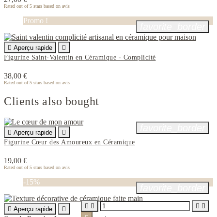
Rated
out of 5 stars based on
avis
Promo !
favorite_border

Aperçu rapide

Figurine Saint-Valentin en Céramique - Complicité
38,00 €
Rated
out of 5 stars based on
avis
Clients also bought
favorite_border

Aperçu rapide

Figurine Cœur des Amoureux en Céramique
19,00 €
Rated
out of 5 stars based on
avis
-15%
favorite_border





Aperçu rapide
