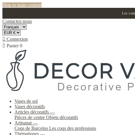
Skip to main content
Les comm
Contactez-nous

Connexion

Panier
0
Vases de sol
Vases décoratifs
Articles décoratifs
Pièces de centre
Objets décoratifs
Artisanat
Coqs de Barcelos
Les coqs des professions
Thématiques