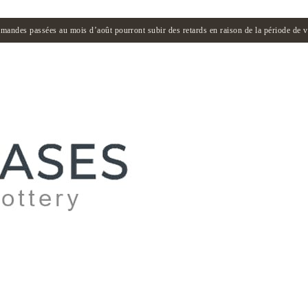
andes passées au mois d’août pourront subir des retards en raison de la période de 