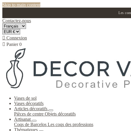
Skip to main content
Les comm
Contactez-nous

Connexion

Panier
0
Vases de sol
Vases décoratifs
Articles décoratifs
Pièces de centre
Objets décoratifs
Artisanat
Coqs de Barcelos
Les coqs des professions
Thématiques