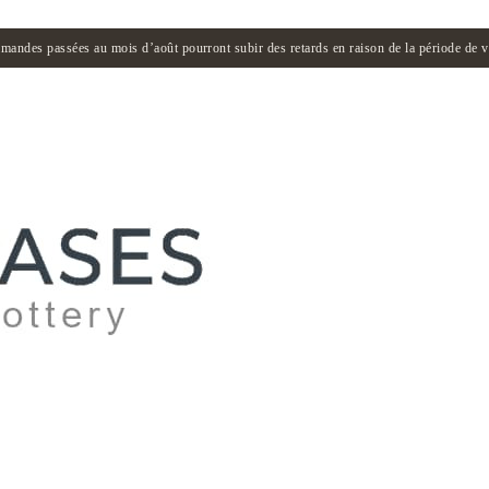
andes passées au mois d’août pourront subir des retards en raison de la période de 